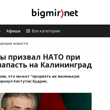
о
Афиша
Все категории
орошие новости
ы призвал НАТО при
напасть на Калининград
нам, что может "прорвать их маленькую
еркнул Кястутис Будрис.