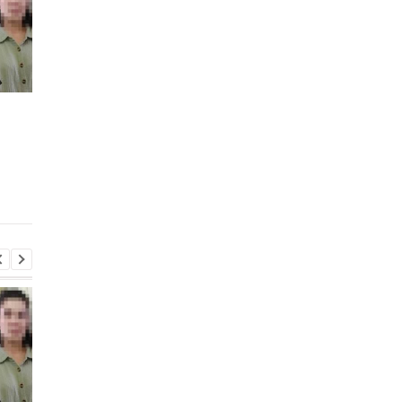
Россия использует
В Крыму уничтожен
украинских
российский ЗРК и
военнопленных для
военный кран
формирования боевых
подразделений: данные
ISW