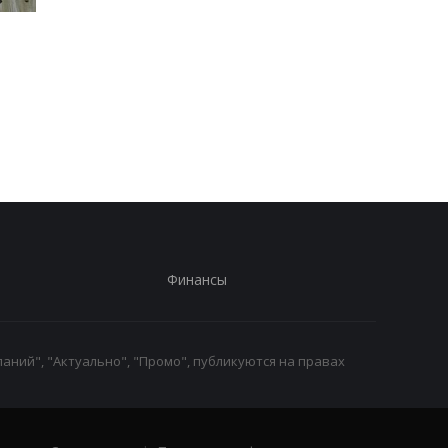
Россия использует
В Крыму уничтожен
украинских
российский ЗРК и
военнопленных для
военный кран
формирования боевых
подразделений: данные
ISW
Финансы
аний", "Актуально", "Промо", публикуются на правах