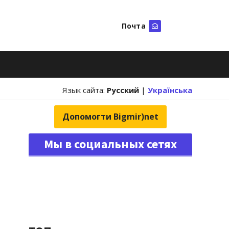
Почта
Искать
Язык сайта:
Русский
|
Українська
Допомогти Bigmir)net
Мы в социальных сетях