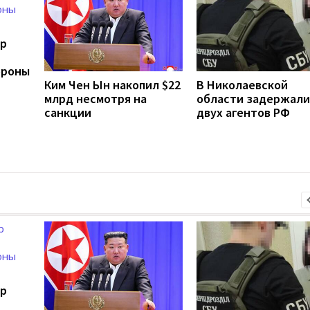
ер
ороны
Ким Чен Ын накопил $22
В Николаевской
млрд несмотря на
области задержали
санкции
двух агентов РФ
ер