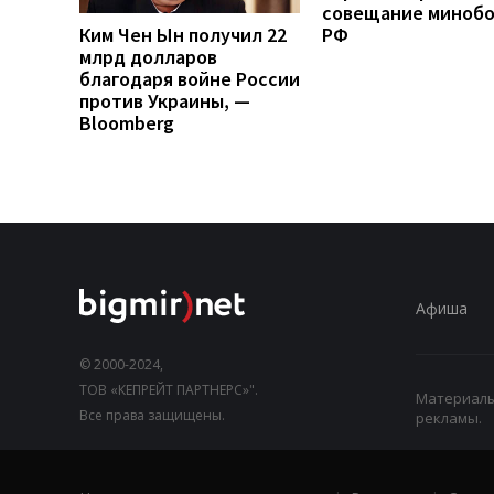
совещание миноб
Ким Чен Ын получил 22
РФ
млрд долларов
благодаря войне России
против Украины, —
Bloomberg
Афиша
© 2000-2024,
ТОВ «КЕПРЕЙТ ПАРТНЕРС»".
Материалы,
Все права защищены.
рекламы.