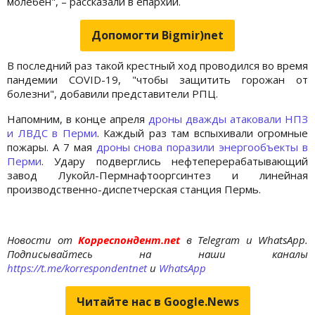
молебен", – рассказали в епархии.
Допомогти Bigmir)net
В последний раз такой крестный ход проводился во время
пандемии COVID-19, "чтобы защитить горожан от
болезни", добавили представители РПЦ.
Напомним, в конце апреля
дроны дважды атаковали НПЗ
и ЛВДС в Перми
. Каждый раз там вспыхивали огромные
пожары. А 7 мая
дроны снова поразили энергообъекты в
Перми
. Удару подверглись нефтеперерабатывающий
завод Лукойл-Пермнафтооргсинтез и линейная
производственно-диспетчерская станция Пермь.
Новости от
Корреспондент.net
в Telegram и WhatsApp.
Подписывайтесь на наши каналы
https://t.me/korrespondentnet
и
WhatsApp
Читайте нас в Google.News