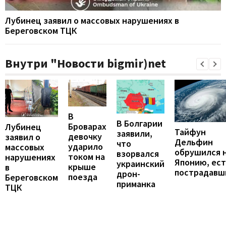
Лубинец заявил о массовых нарушениях в
Береговском ТЦК
Внутри "Новости bigmir)net
В
В Болгарии
Броварах
Лубинец
Тайфун
заявили,
девочку
заявил о
Дельфин
что
ударило
массовых
обрушился 
взорвался
током на
нарушениях
Японию, ест
украинский
крыше
в
пострадавш
дрон-
поезда
Береговском
приманка
ТЦК