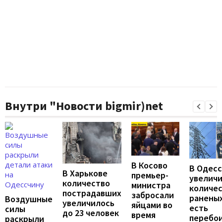
Внутри "Новости bigmir)net
В Косово
В Одес
В Харькове
премьер-
увелич
количество
министра
количе
пострадавших
забросали
раненых
Воздушные
увеличилось
яйцами во
есть
силы
до 23 человек
время
перебои
раскрыли