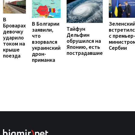
В
В Болгарии
Зеленски
Броварах
Тайфун
заявили,
встретилс
девочку
Дельфин
что
с премьер
ударило
обрушился на
взорвался
министро
током на
Японию, есть
украинский
Сербии
крыше
пострадавшие
дрон-
поезда
приманка