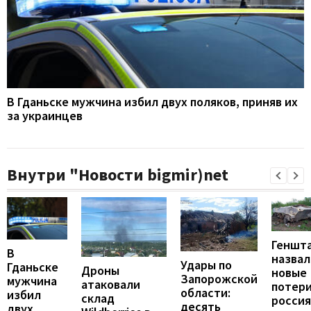
В Гданьске мужчина избил двух поляков, приняв их
за украинцев
Внутри "Новости bigmir)net
Геншт
В
назвал
Удары по
Гданьске
Дроны
новые
Запорожской
мужчина
атаковали
потер
области:
избил
склад
росси
десять
двух