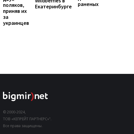
Wildberries в
раненых
поляков,
Екатеринбурге
приняв их
за
украинцев
© 2000-2024,
ТОВ «КЕПРЕЙТ ПАРТНЕРС»".
Все права защищены.