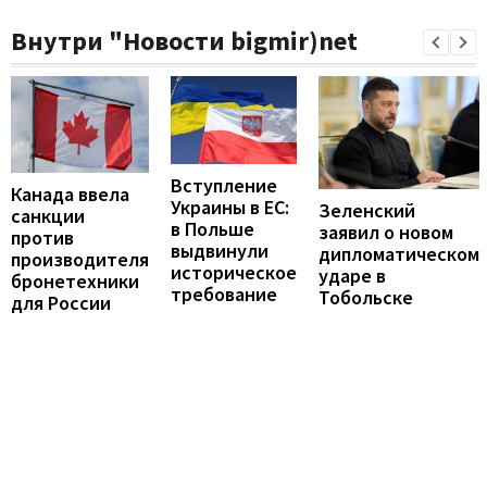
Внутри "Новости bigmir)net
Вступление
Канада ввела
Украины в ЕС:
Зеленский
санкции
в Польше
заявил о новом
против
выдвинули
дипломатическом
производителя
историческое
ударе в
бронетехники
требование
Тобольске
для России