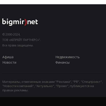
© 2000-2024,
ТОВ «КЕПРЕЙТ ПАРТНЕРС»".
Все права защищены.
Афиша
Недвижимость
Новости
Финансы
Материалы, отмеченные знаками "Реклама", "PR", "Спецпроект",
"Новости компаний", "Актуально", "Промо", публикуются на
правах рекламы.