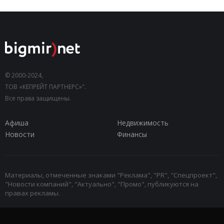
© 2000-2024,
ТОВ «КЕПРЕЙТ ПАРТНЕРС»".
Все права защищены.
Афиша
Недвижимость
Новости
Финансы
Материалы, отмеченные знаками "Реклама", "PR", "Спецпроект",
"Новости компаний", "Актуально", "Промо", публикуются на
правах рекламы.