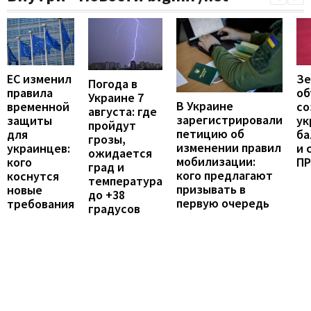
ЕС изменил
Зе
Погода в
правила
об
Украине 7
В Украине
временной
со
августа: где
зарегистрировали
защиты
ук
пройдут
петицию об
для
ба
грозы,
изменении правил
украинцев:
и 
ожидается
мобилизации:
кого
П
град и
кого предлагают
коснутся
температура
призывать в
новые
до +38
первую очередь
требования
градусов