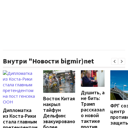
Внутри "Новости bigmir)net
Душить, а
не бить:
Восток Китая
Трамп
накрыл
ФРГ со
рассказал
тайфун
Дипломатка
центр
о новой
Дельфин:
из Коста-Рики
против
тактике
эвакуировано
стала главным
защит
против
более
претендентом