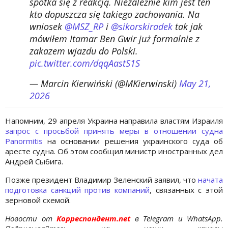
spotka się z reakcją. Niezależnie kim jest ten
kto dopuszcza się takiego zachowania. Na
wniosek
@MSZ_RP
i
@sikorskiradek
tak jak
mówiłem Itamar Ben Gwir już formalnie z
zakazem wjazdu do Polski.
pic.twitter.com/dqqAastS1S
— Marcin Kierwiński (@MKierwinski)
May 21,
2026
Напомним, 29 апреля Украина направила властям Израиля
запрос с просьбой принять меры в отношении судна
Panormitis
на основании решения украинского суда об
аресте судна. Об этом сообщил министр иностранных дел
Андрей Сыбига.
Позже президент Владимир Зеленский заявил, что
начата
подготовка санкций против компаний
, связанных с этой
зерновой схемой.
Новости от
Корреспондент.net
в Telegram и WhatsApp.