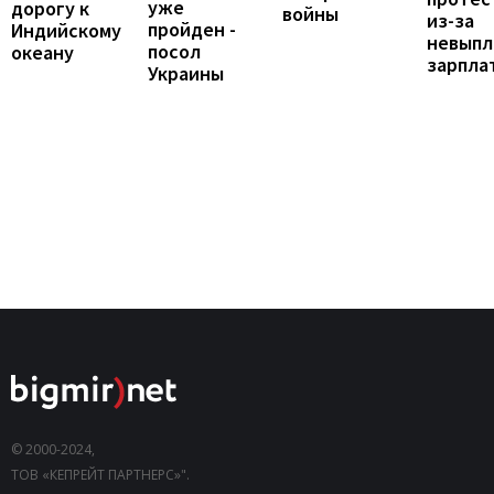
уже
дорогу к
войны
из-за
пройден -
Индийскому
невыпл
посол
океану
зарпла
Украины
© 2000-2024,
ТОВ «КЕПРЕЙТ ПАРТНЕРС»".