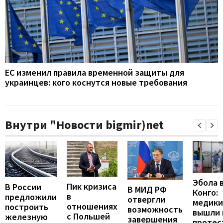
ЕС изменил правила временной защиты для
украинцев: кого коснутся новые требования
Внутри "Новости bigmir)net
Эбола 
Пик кризиса
В России
В МИД РФ
Конго:
в
предложили
отвергли
медики
отношениях
построить
возможность
вышли 
с Польшей
железную
завершения
протес