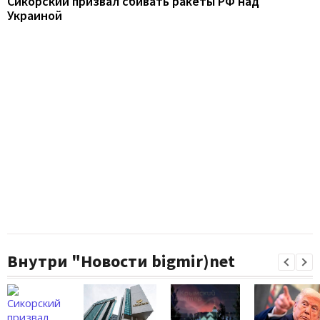
Сикорский призвал сбивать ракеты РФ над
Украиной
Внутри "Новости bigmir)net