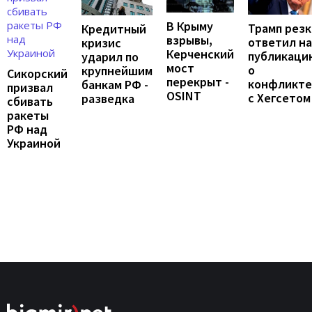
В Крыму
Трамп резк
Кредитный
взрывы,
ответил на
кризис
Керченский
публикаци
ударил по
мост
о
крупнейшим
Сикорский
перекрыт -
конфликте
банкам РФ -
призвал
OSINT
с Хегсетом
разведка
сбивать
ракеты
РФ над
Украиной