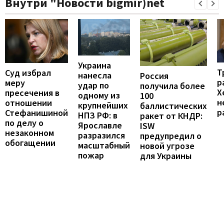
Внутри "Новости bigmir)net
Украина
Т
Суд избрал
нанесла
Россия
р
меру
удар по
получила более
Х
пресечения в
одному из
100
н
отношении
крупнейших
баллистических
р
Стефанишиной
НПЗ РФ: в
ракет от КНДР:
по делу о
Ярославле
ISW
незаконном
разразился
предупредил о
обогащении
масштабный
новой угрозе
пожар
для Украины