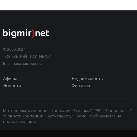
© 2000-2024,
ТОВ «КЕПРЕЙТ ПАРТНЕРС»".
Все права защищены.
Афиша
Недвижимость
Новости
Финансы
Материалы, отмеченные знаками "Реклама", "PR", "Спецпроект",
"Новости компаний", "Актуально", "Промо", публикуются на
правах рекламы.