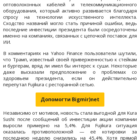
оптоволоконных кабелей и телекоммуникационного
оборудования, который активно развивается благодаря
спросу на технологии искусственного интеллекта.
Сходство названий могло стать причиной ошибки, ведь
последние инвестиции президента были сосредоточены
именно на компаниях, связанных с цепочкой поставок для
ИИ.
В комментариях на Yahoo Finance пользователи шутили,
что Трамп, известный своей приверженностью к стейкам
и бургерам, вряд ли имел бы интерес к суши. Некоторые
даже высказали предположение о проблемах со
здоровьем президента, если он действительно
перепутал Fujikura с ресторанной сетью.
Допомогти Bigmir)net
Независимо от мотивов, новость стала выгодной для Kura
Sushi: после сообщений об инвестиции акции компании
выросли примерно на 5,4%. Для Fujikura ситуация
оказалась противоположной — её котировки за
последнюю неделю снизились на 45,4%. Хотя прямой