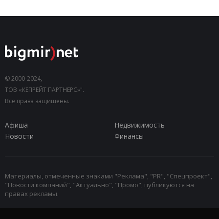
© 2000-2024,
ТОВ «КЕПРЕЙТ ПАРТНЕРС»".
Все права защищены.
Афиша
Недвижимость
Новости
Финансы
Материалы, отмеченные знаками "Реклама", "PR", "Спецпроект",
"Новости компаний", "Актуально", "Промо", публикуются на
правах рекламы.