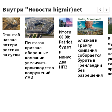
Внутри "Новости bigmir)net
Итоги
Генштаб
08.08:
В
назвал
Близкая к
Patriot
Пентагон
м
потери
Трампу
будет
призвал
к
россиян
компания
и
оборонные
н
за сутки
собирается
минус
компании
у
бурить в
два
увеличить
с
Гренландии
НПЗ
производство
п
без
вооружений -
п
разрешения
СМИ