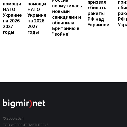
призвал
при
помощи
помощи
возмутилась
сбивать
сби
НАТО
НАТО
новыми
ракеты
рак
Украине
Украине
санкциями и
РФ над
РФ 
на 2026-
на 2026-
обвинила
Украиной
Укр
2027
2027
Британию в
годы
годы
"войне"
© 2000-2024,
ТОВ «КЕПРЕЙТ ПАРТНЕРС»".