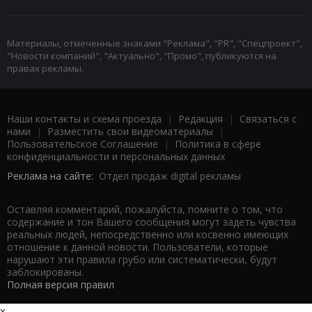
Материалы, отмеченные знаками "Реклама", "PR", "Спецпроект",
"Новости компаний", "Актуально", "Промо", публикуются на
правах рекламы.
Наши контакты и схема проезда
|
Редакция
|
Связаться с
нами
|
Разместить свои видеоматериалы
|
Пользовательское Соглашение
|
Политика в сфере
конфиденциальности и персональных данных
Реклама на сайте:
Отдел продаж digital рекламы
Оставляя комментарий, пожалуйста, помните о том, что
содержание и тон Вашего сообщения могут задеть чувства
реальных людей, непосредственно или косвенно имеющих
отношение к данной новости. Пользователи, которые
нарушают эти правила грубо или систематически, будут
заблокированы.
Полная версия правил
x