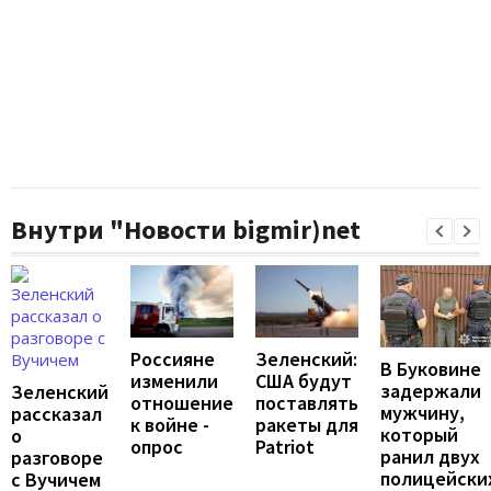
Внутри "Новости bigmir)net
Россияне
Зеленский:
В Буковине
изменили
США будут
задержали
Зеленский
отношение
поставлять
мужчину,
рассказал
к войне -
ракеты для
который
о
опрос
Patriot
ранил двух
разговоре
полицейски
с Вучичем