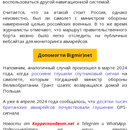
воспользоваться другой навигационной системой.
Считается, что за атакой стоит Россия, однако
неизвестно, был ли самолет с министром обороны
намеренной целью российских военных. В то же время
журналисты отмечают, что маршрут правительственного
борта можно было легко отследить на публичных
вебсайтах для мониторинга авиарейсов.
Допомогти Bigmir)net
Напомним, аналогичный случай произошел в марте 2024
года, когда
россияне глушили спутниковый сигнал
на
самолете, которым тогдашний министр обороны
Великобритании Грант Шаппс возвращался домой из
Польши.
А уже в апреле 2024 года сообщалось, что
десятки тысяч
британских авиарейсов почувствовали глушение
GPS-
сигнала.
Новости от
Корреспондент.net
в Telegram и WhatsApp.
Подписывайтесь на наши каналы