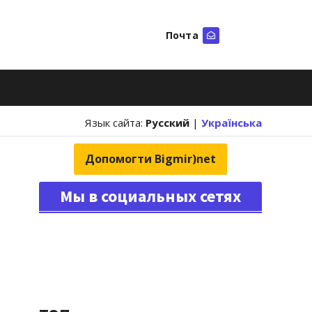
Почта
Искать
Язык сайта:
Русский
|
Українська
Допомогти Bigmir)net
Мы в социальных сетях