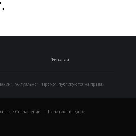
и
сбивать ракеты РФ над
сбивать ракеты РФ 
 в
Украиной
Украиной
Финансы
аний", "Актуально", "Промо", публикуются на правах
льское Соглашение
|
Политика в сфере