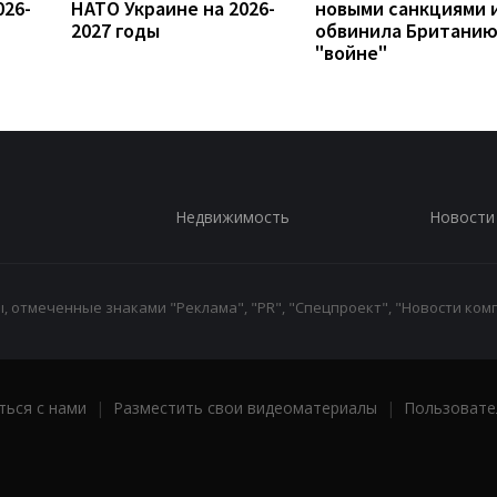
026-
НАТО Украине на 2026-
новыми санкциями 
2027 годы
обвинила Британию
"войне"
Недвижимость
Новости
 отмеченные знаками "Реклама", "PR", "Спецпроект", "Новости комп
ться с нами
|
Разместить свои видеоматериалы
|
Пользовате