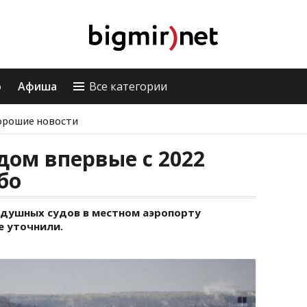
о
Афиша
Все категории
орошие новости
ом впервые с 2022
бо
оздушных судов в местном аэропорту
е уточнили.