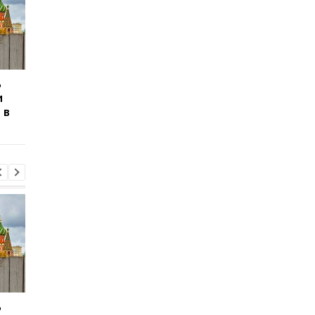
ь
Сикорский призвал
Сикорский призвал
и
сбивать ракеты РФ над
сбивать ракеты РФ 
 в
Украиной
Украиной
ь
Сикорский призвал
Сикорский призвал