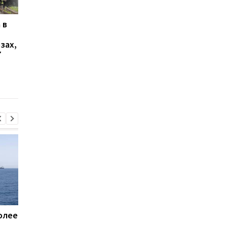
 в
Летела баллистика и
Стало известно, в к
"шахеды": как
области больше все
зах,
сработала ПВО
жалуются на ТЦК
7
олее
Пентагон купит лазеры
Названы потери Рос
для борьбы с дронами
по состоянию на 8