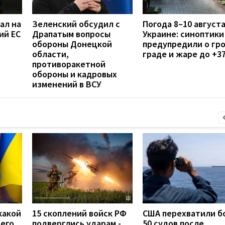
ал на
Зеленский обсудил с
Погода 8–10 августа
ий ЕС
Драпатым вопросы
Украине: синоптики
обороны Донецкой
предупредили о гро
области,
граде и жаре до +3
противоракетной
обороны и кадровых
изменений в ВСУ
какой
15 скоплений войск РФ
США перехватили б
сего
подверглись ударам -
50 судов после