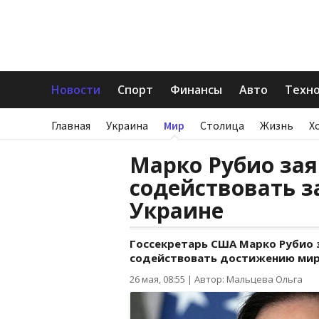
Новости
Спорт
Финансы
Авто
Техн
Главная
Украина
Мир
Столица
Жизнь
Х
Марко Рубио зая
содействовать 
Украине
Госсекретарь США Марко Рубио з
содействовать достижению мира
26 мая, 08:55
|
Автор: Мальцева Ольга