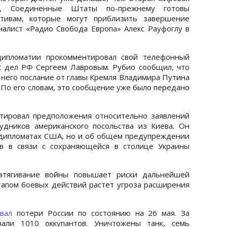
ря, Соединенные Штаты по-прежнему готовы
тивам, которые могут приблизить завершение
алист «Радио Свобода Европа» Алекс Рауфоглу в
 дипломатии прокомментировал свой телефонный
х дел РФ Сергеем Лавровым. Рубио сообщил, что
 него послание от главы Кремля Владимира Путина
По его словам, это сообщение уже было передано
тировал предположения относительно заявлений
дников американского посольства из Киева. Он
о дипломатах США, но и об общем предупреждении
тв в связи с сохраняющейся в столице Украины
затягивание войны повышает риски дальнейшей
тапом боевых действий растет угроза расширения
вал
потери России по состоянию на 26 мая. За
вали 1010 оккупантов. Уничтожены танк, семь