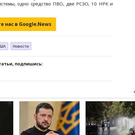
истемы, одно средство ПВО, две РСЗО, 10 НРК и
е нас в Google.News
США
Новости
татьи, подпишись: