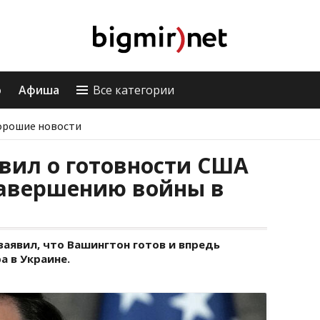
о
Афиша
Все категории
орошие новости
вил о готовности США
завершению войны в
аявил, что Вашингтон готов и впредь
 в Украине.