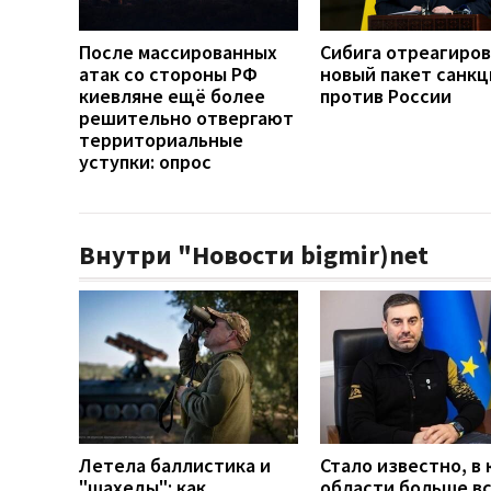
После массированных
Сибига отреагиров
атак со стороны РФ
новый пакет санкц
киевляне ещё более
против России
решительно отвергают
территориальные
уступки: опрос
Внутри "Новости bigmir)net
Летела баллистика и
Стало известно, в 
"шахеды": как
области больше в