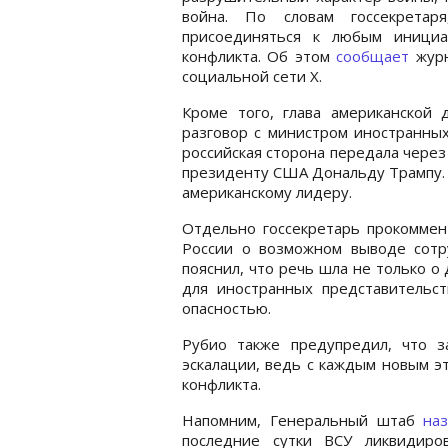
война. По словам госсекрета
присоединяться к любым инициа
конфликта. Об этом
сообщает
журн
социальной сети Х.
Кроме того, глава американской
разговор с министром иностранны
российская сторона передала через
президенту США Дональду Трампу. 
американскому лидеру.
Отдельно госсекретарь прокоммен
России о возможном выводе сотру
пояснил, что речь шла не только 
для иностранных представительс
опасностью.
Рубио также предупредил, что 
эскалации, ведь с каждым новым э
конфликта.
Напомним, Генеральный штаб
наз
последние сутки ВСУ ликвидиро