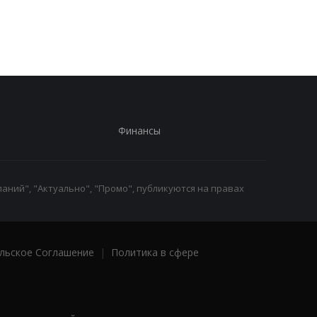
$400 млн - СМИ
августа
Финансы
аний", "Актуально", "Промо", публикуются на правах
льское Соглашение
|
Политика в сфере