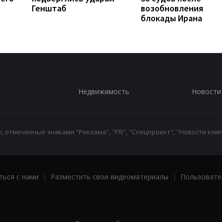
Генштаб
возобновления
блокады Ирана
Недвижимость
Новости
 отмеченные знаками "Реклама", "PR", "Спецпроект", "Новости комп
ться с нами
|
Разместить свои видеоматериалы
|
Пользовате