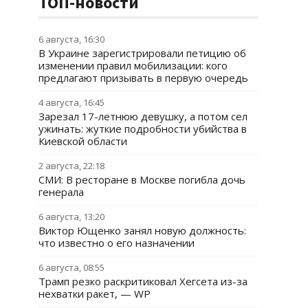
ТОП-новости
6 августа, 16:30
В Украине зарегистрировали петицию об
изменении правил мобилизации: кого
предлагают призывать в первую очередь
4 августа, 16:45
Зарезал 17-летнюю девушку, а потом сел
ужинать: жуткие подробности убийства в
Киевской области
2 августа, 22:18
СМИ: В ресторане в Москве погибла дочь
генерала
6 августа, 13:20
Виктор Ющенко занял новую должность:
что известно о его назначении
6 августа, 08:55
Трамп резко раскритиковал Хегсета из-за
нехватки ракет, — WP