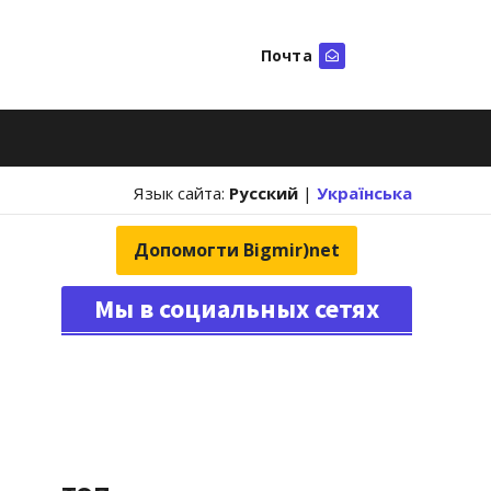
Почта
Искать
Язык сайта:
Русский
|
Українська
Допомогти Bigmir)net
Мы в социальных сетях