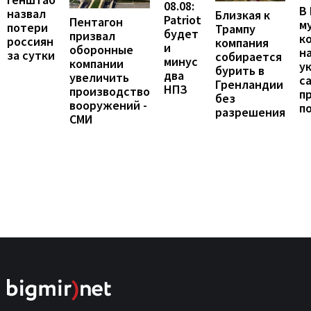
08.08:
В
назвал
Близкая к
Patriot
Пентагон
м
потери
Трампу
будет
призвал
к
россиян
компания
и
оборонные
н
за сутки
собирается
минус
компании
у
бурить в
два
увеличить
с
Гренландии
НПЗ
производство
п
без
вооружений -
п
разрешения
СМИ