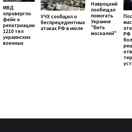
Навроцкий
МВД
пообещал
опровергло
помогать
По
УЧХ сообщил о
фейк о
Украине
ма
беспрецедентных
репатриации
"бить
ата
атаках РФ в июле
1210 тел
москалей"
РФ 
украинских
бо
военных
ре
от
те
уст