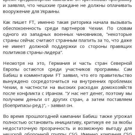
и заявлял, что чешские граждане не должны оплачивать
вооружение для Украины.
Как пишет FT, именно такая риторика начала вызывать
обеспокоенность среди партнеров Чехии. По словам
одного из западных военных чиновников, "некоторые
страны сейчас считают странным платить за то, что даже
не имеет должной поддержки со стороны правящих
политиков страны-лидера".
Несмотря на это, Германия и часть стран Северной
Европы остаются среди участников программы. Сам
Бабиш в комментарии FT заявил, что его правительство
вынуждено сосредоточиться на внутренних проблемах
Чехии, в частности на высоких расходах домохозяйств
после конфликта с Ираном. "У нас нет денег, поэтому мы
получаем деньги от других стран, а затем поставляем
(боеприпасы-ред.)", - заявил он.
Во время прошлогодней кампании Бабиш также угрожал
полностью остановить инициативу, критикуя ее за якобы
недостаточную прозрачность и возможную выгоду для
чешской оборонной группы CSG. Именно компания CSG