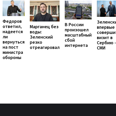
Федоров
Зеленск
В России
ответил,
Марганец без
впервые
произошел
надеется
воды:
соверши
масштабный
ли
Зеленский
визит в
сбой
вернуться
резко
Сербию -
интернета
на пост
отреагировал
СМИ
министра
обороны