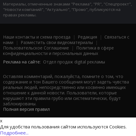
Материалы, отмеченные знаками "Реклама", "PR", "Спецпроект",
"Новости компаний", "Актуально", "Промо", публикуются на
правах рекламы.
Наши контакты и схема проезда
|
Редакция
|
Связаться с
нами
|
Разместить свои видеоматериалы
|
Пользовательское Соглашение
|
Политика в сфере
конфиденциальности и персональных данных
Реклама на сайте:
Отдел продаж digital рекламы
Оставляя комментарий, пожалуйста, помните о том, что
содержание и тон Вашего сообщения могут задеть чувства
реальных людей, непосредственно или косвенно имеющих
отношение к данной новости. Пользователи, которые
нарушают эти правила грубо или систематически, будут
заблокированы.
Полная версия правил
x
Для удобства пользования сайтом используются Cookies.
Подробнее...