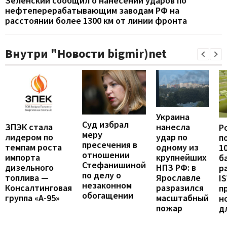
Зеленский сообщил о нанесении ударов по
нефтеперерабатывающим заводам РФ на
расстоянии более 1300 км от линии фронта
Внутри "Новости bigmir)net
Украина
Суд избрал
ЗПЭК стала
нанесла
Р
меру
лидером по
удар по
п
пресечения в
темпам роста
одному из
1
отношении
импорта
крупнейших
б
Стефанишиной
дизельного
НПЗ РФ: в
р
по делу о
топлива —
Ярославле
I
незаконном
Консалтинговая
разразился
п
обогащении
группа «А-95»
масштабный
н
пожар
д