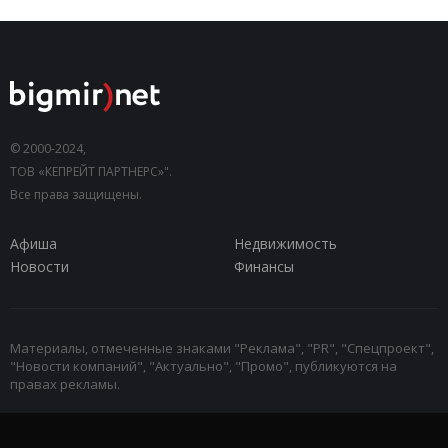
© 2000-2024,
ТОВ «КЕПРЕЙТ ПАРТНЕРС»".
Все права защищены.
Афиша
Недвижимость
Новости
Финансы
Материалы, отмеченные знаками "Реклама", "PR", "Спецпроект",
"Новости компаний", "Актуально", "Промо", публикуются на
правах рекламы.