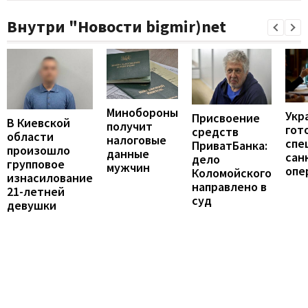
Внутри "Новости bigmir)net
Минобороны
Укр
Присвоение
В Киевской
получит
гот
средств
области
налоговые
спе
ПриватБанка:
произошло
данные
сан
дело
групповое
мужчин
опе
Коломойского
изнасилование
направлено в
21-летней
суд
девушки