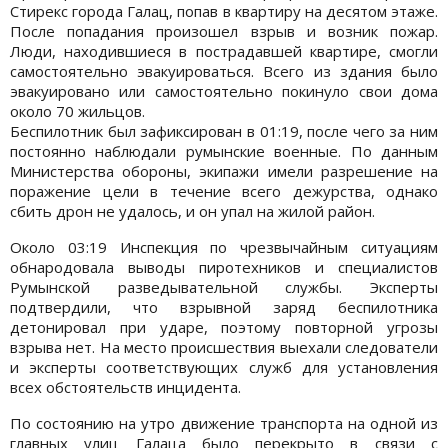
Стирекс города Галац, попав в квартиру на десятом этаже.
После попадания произошел взрыв и возник пожар.
Люди, находившиеся в пострадавшей квартире, смогли
самостоятельно эвакуироваться. Всего из здания было
эвакуировано или самостоятельно покинуло свои дома
около 70 жильцов.
Беспилотник был зафиксирован в 01:19, после чего за ним
постоянно наблюдали румынские военные. По данным
Министерства обороны, экипажи имели разрешение на
поражение цели в течение всего дежурства, однако
сбить дрон не удалось, и он упал на жилой район.
Около 03:19 Инспекция по чрезвычайным ситуациям
обнародовала выводы пиротехников и специалистов
Румынской разведывательной службы. Эксперты
подтвердили, что взрывной заряд беспилотника
детонировал при ударе, поэтому повторной угрозы
взрыва нет. На место происшествия выехали следователи
и эксперты соответствующих служб для установления
всех обстоятельств инцидента.
По состоянию на утро движение транспорта на одной из
главных улиц Галаца было перекрыто в связи с