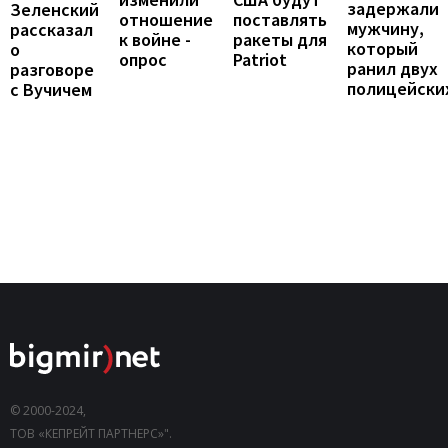
задержали
Зеленский
отношение
поставлять
мужчину,
рассказал
к войне -
ракеты для
который
о
опрос
Patriot
ранил двух
разговоре
полицейски
с Вучичем
© 2000-2024,
ТОВ «КЕПРЕЙТ ПАРТНЕРС»".