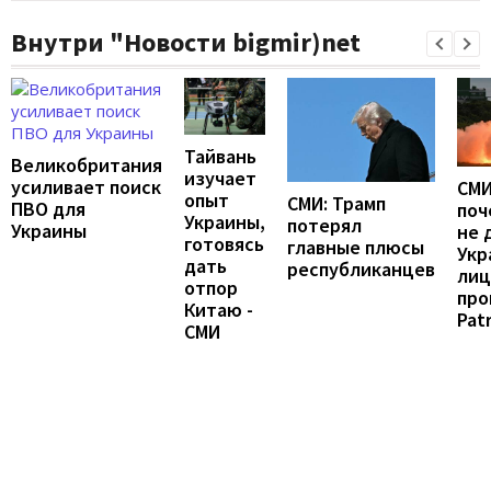
Внутри "Новости bigmir)net
Тайвань
Великобритания
изучает
усиливает поиск
СМИ
опыт
СМИ: Трамп
ПВО для
поч
Украины,
потерял
Украины
не 
готовясь
главные плюсы
Укр
дать
республиканцев
лиц
отпор
про
Китаю -
Patr
СМИ