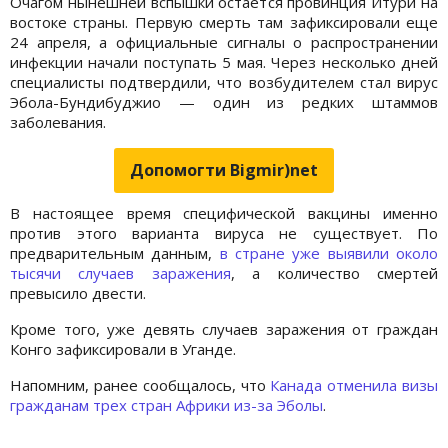
Очагом нынешней вспышки остается провинция Итури на
востоке страны. Первую смерть там зафиксировали еще
24 апреля, а официальные сигналы о распространении
инфекции начали поступать 5 мая. Через несколько дней
специалисты подтвердили, что возбудителем стал вирус
Эбола-Бундибуджио — один из редких штаммов
заболевания.
Допомогти Bigmir)net
В настоящее время специфической вакцины именно
против этого варианта вируса не существует. По
предварительным данным,
в стране уже выявили около
тысячи случаев заражения
, а количество смертей
превысило двести.
Кроме того, уже девять случаев заражения от граждан
Конго зафиксировали в Уганде.
Напомним, ранее сообщалось, что
Канада отменила визы
гражданам трех стран Африки из-за Эболы
.