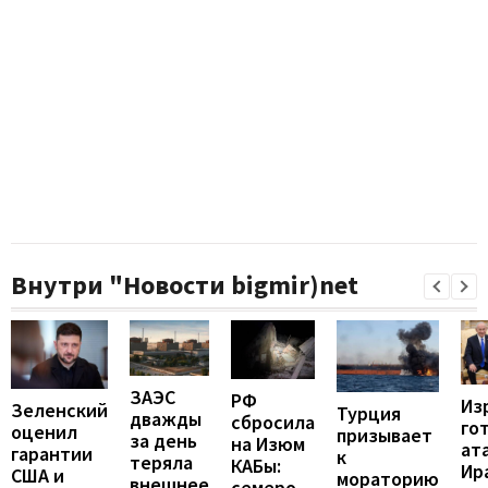
Внутри "Новости bigmir)net
ЗАЭС
РФ
Из
Зеленский
Турция
дважды
сбросила
го
оценил
призывает
за день
на Изюм
ат
гарантии
к
теряла
КАБы:
Ир
США и
мораторию
внешнее
семеро