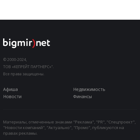
© 2000-2024,
ТОВ «КЕПРЕЙТ ПАРТНЕРС»".
Все права защищены.
Афиша
Недвижимость
Новости
Финансы
Материалы, отмеченные знаками "Реклама", "PR", "Спецпроект",
"Новости компаний", "Актуально", "Промо", публикуются на
правах рекламы.