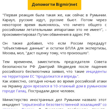
Допомогти Bigmir)net
"Первая реакция была такая же, как сейчас в Румынии.
Караул, русские идут, русские бьют. Потом через
некоторое время выяснялось, что ничего общего с
российскими летательными аппаратами это не имеет", -
прокомментировал Путин обвинения в адрес РФ.
Он также добавил, что если России передадут
"объективные данные" и остатки БПЛА для экспертизы,
Москва, мол, "даст оценку тому, что произошло".
Тем временем, заместитель председателя Совета
безопасности РФ Дмитрий Медведев после падения
российского беспилотника заявил, что такие
инциденты
на территории ЕС "продолжатся и впредь".
Как известно, сегодня ночью во время российской атаки
на Украину
дрон врезался в 10-этажный дом в румынском
городе Галац
. Пострадали двое человек.
Министерство иностранных дел Румынии назвало этот
инцидент
"серьёзной и безответственной эскалацией" со