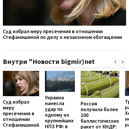
Суд избрал меру пресечения в отношении
Стефанишиной по делу о незаконном обогащении
Внутри "Новости bigmir)net
Украина
Т
Суд избрал
нанесла
Россия
р
меру
удар по
получила более
Х
пресечения в
одному из
100
н
отношении
крупнейших
баллистических
р
Стефанишиной
НПЗ РФ: в
ракет от КНДР: