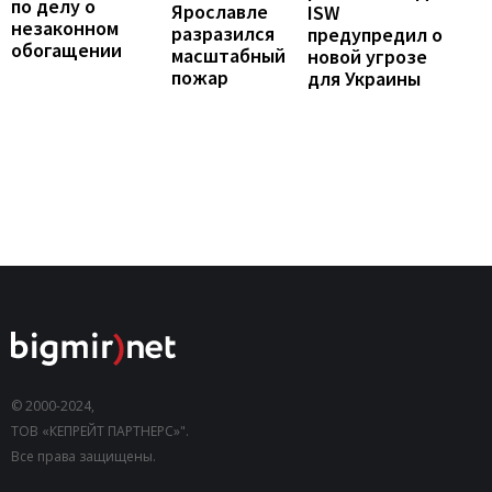
по делу о
Ярославле
ISW
незаконном
разразился
предупредил о
обогащении
масштабный
новой угрозе
пожар
для Украины
© 2000-2024,
ТОВ «КЕПРЕЙТ ПАРТНЕРС»".
Все права защищены.