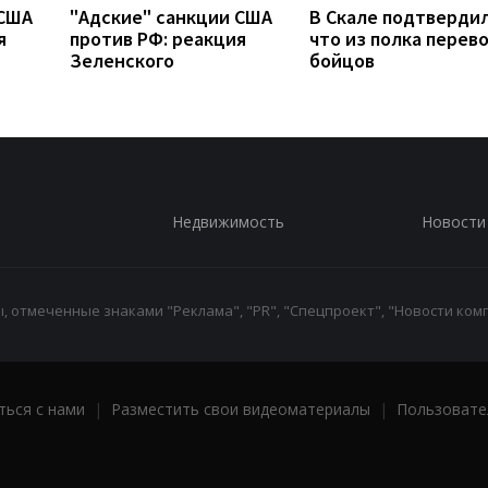
 США
"Адские" санкции США
В Скале подтвердил
я
против РФ: реакция
что из полка перев
Зеленского
бойцов
Недвижимость
Новости
 отмеченные знаками "Реклама", "PR", "Спецпроект", "Новости комп
ться с нами
|
Разместить свои видеоматериалы
|
Пользовате