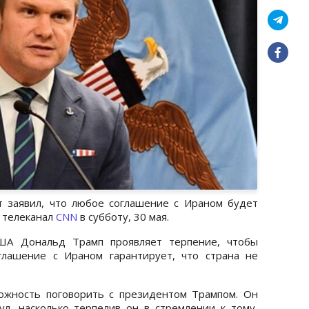
 заявил, что любое соглашение с Ираном будет
 телеканал
CNN
в субботу, 30 мая.
США Дональд Трамп проявляет терпение, чтобы
глашение с Ираном гарантирует, что страна не
ожность поговорить с президентом Трампом. Он
л, насколько терпелив он в стремлении к тому,