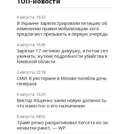
ТОП-новости
6 августа, 16:30
В Украине зарегистрировали петицию об
изменении правил мобилизации: кого
предлагают призывать в первую очередь
4 августа, 16:45
Зарезал 17-летнюю девушку, а потом сел
ужинать: жуткие подробности убийства в
Киевской области
2 августа, 22:18
СМИ: В ресторане в Москве погибла дочь
генерала
6 августа, 13:20
Виктор Ющенко занял новую должность:
что известно о его назначении
6 августа, 08:55
Трамп резко раскритиковал Хегсета из-за
нехватки ракет, — WP