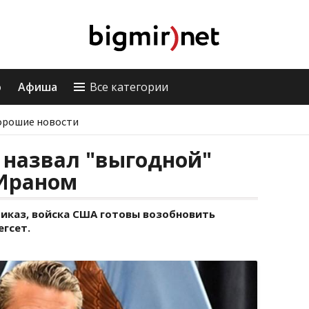
о
Афиша
Все категории
орошие новости
 назвал "выгодной"
 Ираном
иказ, войска США готовы возобновить
егсет.