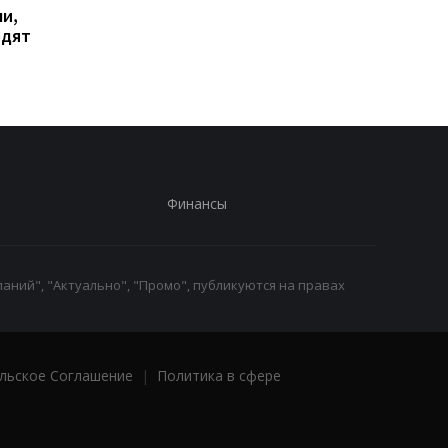
и,
Дрон поразил больницу
Бывшему главе МИД
одят
в Херсоне: пострадали
Венгрии Сийярто
медработницы
грозит тюрьма
Финансы
аний", "Актуально", "Промо", публикуются на правах
льское Соглашение
|
Политика в сфере