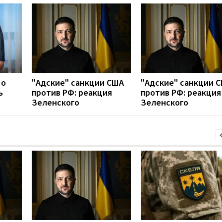
 о
"Адские" санкции США
"Адские" санкции 
ь
против РФ: реакция
против РФ: реакция
Зеленского
Зеленского