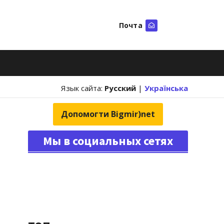
Почта
Искать
Язык сайта:
Русский
|
Українська
Допомогти Bigmir)net
Мы в социальных сетях