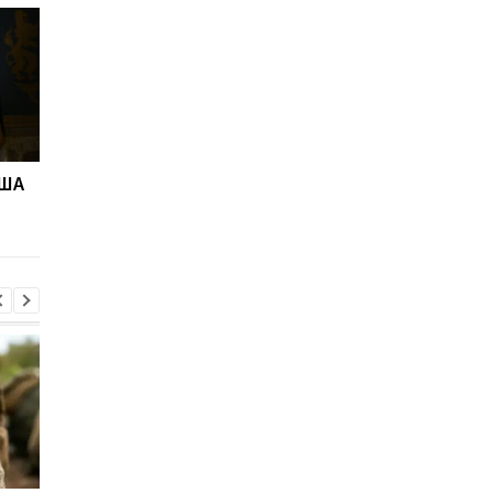
США
В Скале подтвердили,
Дрон поразил больн
что из полка переводят
в Херсоне: пострада
бойцов
медработницы