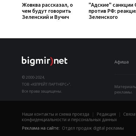
Жовква рассказал, о
"Адские" санкции
чем будут говорить
против РФ: реакци
Зеленский и Вучич
Зеленского
Афиша
© 2000-2024,
ТОВ «КЕПРЕЙТ ПАРТНЕРС»".
Материалы,
Все права защищены.
рекламы.
Наши контакты и схема проезда
|
Редакция
|
Связа
конфиденциальности и персональных данных
Реклама на сайте:
Отдел продаж digital рекламы