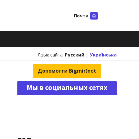
Почта
Искать
Язык сайта:
Русский
|
Українська
Допомогти Bigmir)net
Мы в социальных сетях