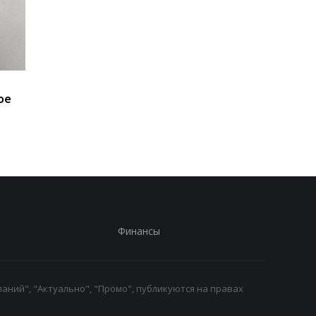
Минобороны получит
Присвоение средств
ое
налоговые данные
ПриватБанка: дело
мужчин
Коломойского
направлено в суд
Финансы
аний", "Актуально", "Промо", публикуются на правах