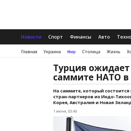
Новости
Спорт
Финансы
Авто
Техн
Главная
Украина
Мир
Столица
Жизнь
Х
Турция ожидает 
саммите НАТО в
На саммите, который состоится
стран-партнеров из Индо-Тихоок
Корея, Австралия и Новая Зелан
1 июня, 03:40