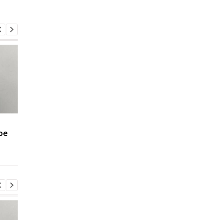
Минобороны получит
Присвоение средств
ое
налоговые данные
ПриватБанка: дело
мужчин
Коломойского
направлено в суд