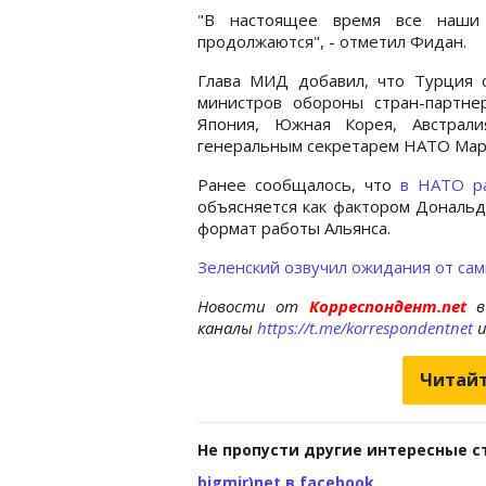
"В настоящее время все наши 
продолжаются", - отметил Фидан.
Глава МИД добавил, что Турция 
министров обороны стран-партнер
Япония, Южная Корея, Австрали
генеральным секретарем НАТО Мар
Ранее сообщалось, что
в НАТО р
объясняется как фактором Дональд
формат работы Альянса.
Зеленский озвучил ожидания от са
Новости от
Корреспондент.net
в
каналы
https://t.me/korrespondentnet
Читайт
Не пропусти другие интересные с
bigmir)net в facebook