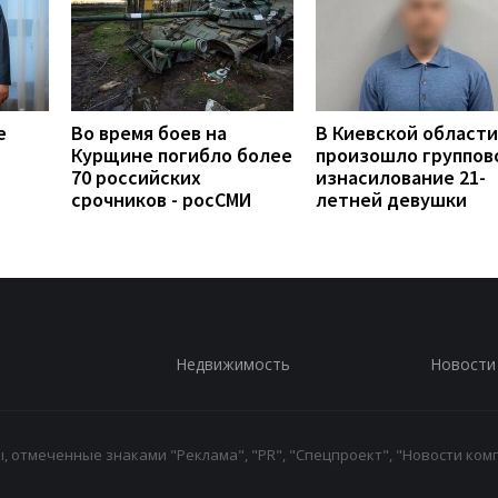
е
Во время боев на
В Киевской области
Курщине погибло более
произошло группов
70 российских
изнасилование 21-
срочников - росСМИ
летней девушки
Недвижимость
Новости
 отмеченные знаками "Реклама", "PR", "Спецпроект", "Новости комп