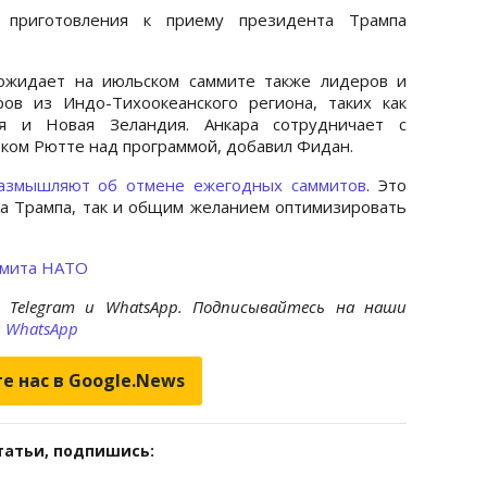
приготовления к приему президента Трампа
ожидает на июльском саммите также лидеров и
ов из Индо-Тихоокеанского региона, таких как
я и Новая Зеландия. Анкара сотрудничает с
ком Рютте над программой, добавил Фидан.
азмышляют об отмене ежегодных саммитов
. Это
а Трампа, так и общим желанием оптимизировать
ммита НАТО
 Telegram и WhatsApp. Подписывайтесь на наши
и
WhatsApp
е нас в Google.News
татьи, подпишись: