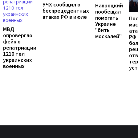
УЧХ сообщил о
Навроцкий
беспрецедентных
пообещал
атаках РФ в июле
помогать
По
Украине
ма
МВД
"бить
ата
опровергло
москалей"
РФ 
фейк о
бо
репатриации
ре
1210 тел
от
украинских
те
военных
уст