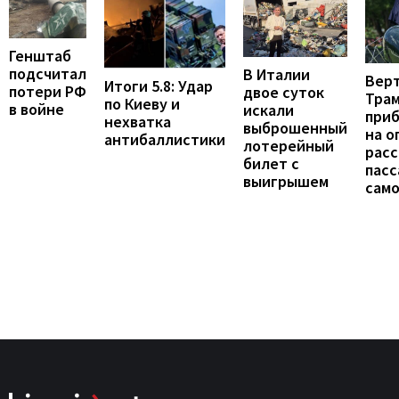
Генштаб
подсчитал
В Италии
Вер
Итоги 5.8: Удар
потери РФ
двое суток
Тра
по Киеву и
в войне
искали
при
нехватка
выброшенный
на о
антибаллистики
лотерейный
расс
билет с
пас
выигрышем
сам