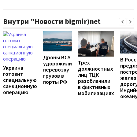
Внутри "Новости bigmir)net
Дроны ВСУ
В Росс
Трех
удорожили
предл
Украина
должностных
перевозку
постр
готовит
лиц ТЦК
грузов в
желез
специальную
разоблачили
порты РФ
дорогу
санкционную
в фиктивных
Индий
операцию
мобилизациях
океан