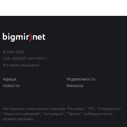
© 2000-2024,
ТОВ «КЕПРЕЙТ ПАРТНЕРС»".
Все права защищены.
Афиша
Недвижимость
Новости
Финансы
Материалы, отмеченные знаками "Реклама", "PR", "Спецпроект",
"Новости компаний", "Актуально", "Промо", публикуются на
правах рекламы.