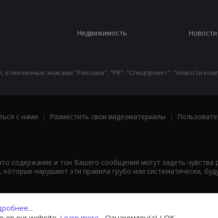
Недвижимость
Новости
 отмеченные знаками "Реклама", "PR", "Спецпроект", "Новости комп
ться с нами
|
Разместить свои видеоматериалы
|
Пользовате
что содержание и тон Вашего сообщения могут задеть чувства 
 которые нарушают эти правила грубо или систематически, буд
робнее...
ce on our website.
Learn more...
Ознакомлен(а) / OK