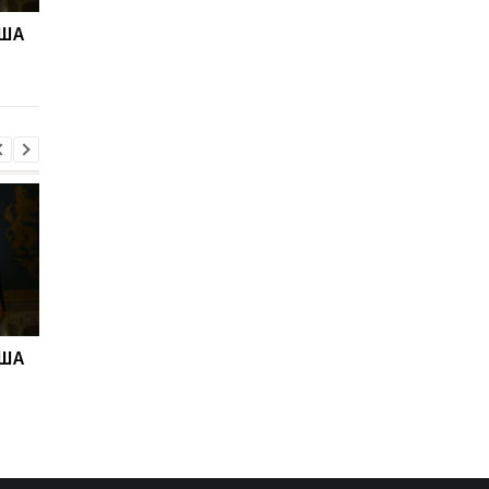
США
В Скале подтвердили,
Дрон поразил больн
что из полка переводят
в Херсоне: пострада
бойцов
медработницы
США
В Скале подтвердили,
Дрон поразил больн
что из полка переводят
в Херсоне: пострада
бойцов
медработницы