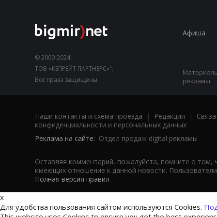
Афиша
© 2000-2024,
ТОВ «КЕПРЕЙТ ПАРТНЕРС»".
Материалы,
Все права защищены.
рекламы.
Наши контакты и схема проезда
|
Редакция
|
Связа
конфиденциальности и персональных данных
Реклама на сайте:
Отдел продаж digital рекламы
Оставляя комментарий, пожалуйста, помните о том, 
имеющих отношение к данной новости. Пользователи,
Полная версия правил
x
Для удобства пользования сайтом используются Cookies.
Под
This website uses Cookies to ensure you get the best experien