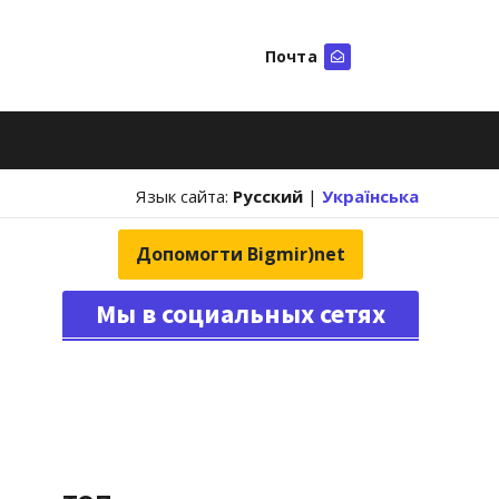
Почта
Искать
Язык сайта:
Русский
|
Українська
Допомогти Bigmir)net
Мы в социальных сетях