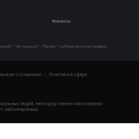
Финансы
аний", "Актуально", "Промо", публикуются на правах
льское Соглашение
|
Политика в сфере
реальных людей, непосредственно или косвенно
ут заблокированы.