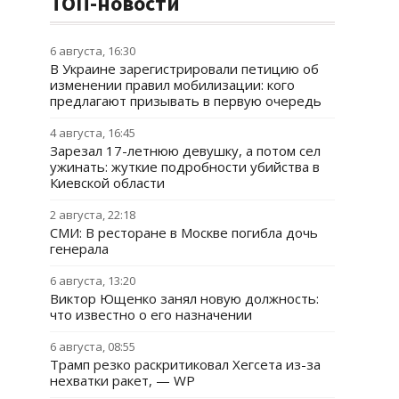
ТОП-новости
6 августа, 16:30
В Украине зарегистрировали петицию об
изменении правил мобилизации: кого
предлагают призывать в первую очередь
4 августа, 16:45
Зарезал 17-летнюю девушку, а потом сел
ужинать: жуткие подробности убийства в
Киевской области
2 августа, 22:18
СМИ: В ресторане в Москве погибла дочь
генерала
6 августа, 13:20
Виктор Ющенко занял новую должность:
что известно о его назначении
6 августа, 08:55
Трамп резко раскритиковал Хегсета из-за
нехватки ракет, — WP