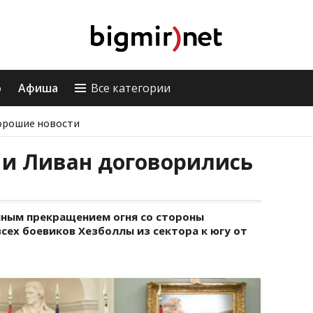
о
Афиша
Все категории
орошие новости
 и Ливан договорились
ным прекращением огня со стороны
ех боевиков Хезболлы из сектора к югу от