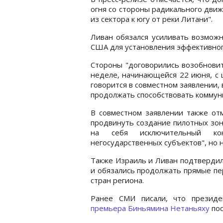
огня со стороны радикального дви
из сектора к югу от реки Литани".
Ливан обязался усиливать возмож
США для установления эффективног
Стороны "договорились возобновит
неделе, начинающейся 22 июня, с
говорится в совместном заявлении, 
продолжать способствовать коммун
В совместном заявлении также отм
продвинуть создание пилотных зон
на себя исключительный ко
негосударственных субъектов", но 
Также Израиль и Ливан подтвердил
и обязались продолжать прямые пе
стран региона.
Ранее СМИ писали, что прези
премьера Биньямина Нетаньяху
пос