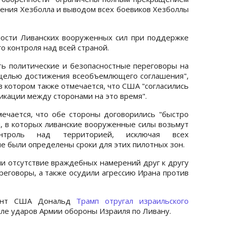
жения Хезболла и выводом всех боевиков Хезболлы
ности Ливанских вооруженных сил при поддержке
о контроля над всей страной.
ь политические и безопасностные переговоры на
 целью достижения всеобъемлющего соглашения",
в котором также отмечается, что США "согласились
икации между сторонами на это время".
ечается, что обе стороны договорились "быстро
, в которых ливанские вооруженные силы возьмут
нтроль над территорией, исключая всех
не были определены сроки для этих пилотных зон.
и отсутствие враждебных намерений друг к другу
реговоры, а также осудили агрессию Ирана против
дент США Дональд
Трамп отругал израильского
ле ударов Армии обороны Израиля по Ливану.