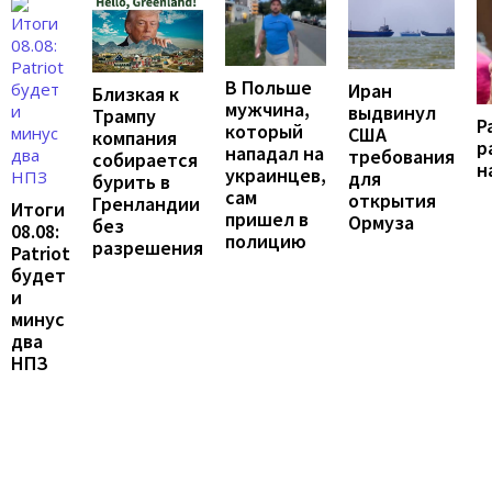
В Польше
Иран
Близкая к
мужчина,
выдвинул
Трампу
Р
который
США
компания
р
нападал на
требования
собирается
н
украинцев,
для
бурить в
сам
открытия
Гренландии
Итоги
пришел в
Ормуза
без
08.08:
полицию
разрешения
Patriot
будет
и
минус
два
НПЗ