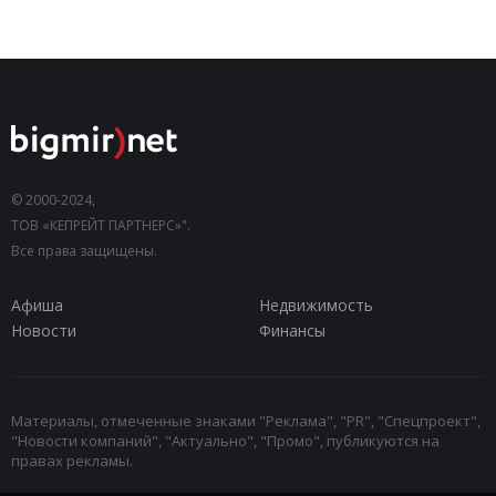
© 2000-2024,
ТОВ «КЕПРЕЙТ ПАРТНЕРС»".
Все права защищены.
Афиша
Недвижимость
Новости
Финансы
Материалы, отмеченные знаками "Реклама", "PR", "Спецпроект",
"Новости компаний", "Актуально", "Промо", публикуются на
правах рекламы.