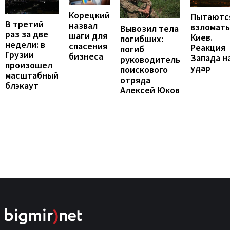
Корецкий
Пытаютс
В третий
назвал
взломать
Вывозил тела
раз за две
шаги для
Киев.
погибших:
недели: в
спасения
Реакция
погиб
Грузии
бизнеса
Запада н
руководитель
произошел
удар
поискового
масштабный
отряда
блэкаут
Алексей Юков