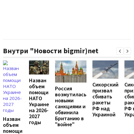
Внутри "Новости bigmir)net
Назван
Сикорский
Сик
объем
Россия
призвал
при
помощи
возмутилась
сбивать
сби
НАТО
новыми
ракеты
рак
Украине
санкциями и
РФ над
РФ 
на 2026-
обвинила
Украиной
Укр
2027
Британию в
Назван
годы
"войне"
объем
помощи