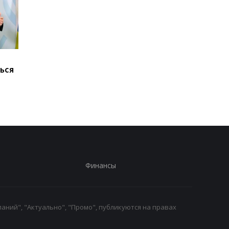
Марганец без воды:
В России произошел
ься
Зеленский резко
масштабный сбой
отреагировал
интернета
Финансы
аний", "Актуально", "Промо", публикуются на правах