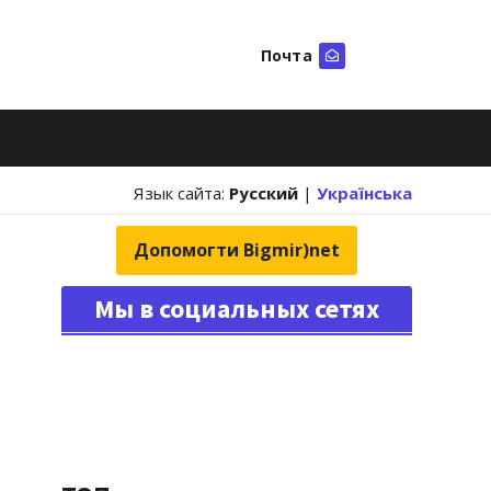
Почта
Искать
Язык сайта:
Русский
|
Українська
Допомогти Bigmir)net
Мы в социальных сетях