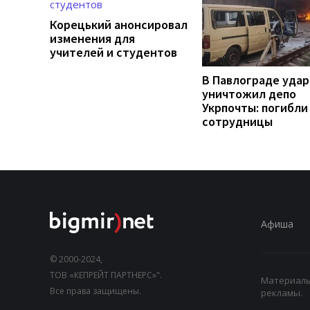
Корецький анонсировал
изменения для
учителей и студентов
В Павлограде удар
уничтожил депо
Укрпочты: погибли
сотрудницы
Афиша
© 2000-2024,
ТОВ «КЕПРЕЙТ ПАРТНЕРС»".
Материалы,
Все права защищены.
рекламы.