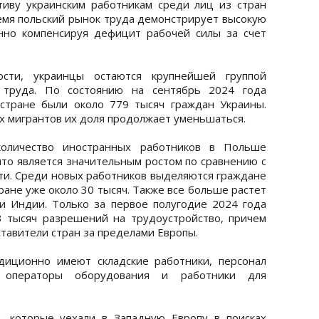
иву украинским работникам среди лиц из стран
емя польский рынок труда демонстрирует высокую
енно компенсируя дефицит рабочей силы за счет
сти, украинцы остаются крупнейшей группой
 труда. По состоянию на сентябрь 2024 года
стране были около 779 тысяч граждан Украины.
х мигрантов их доля продолжает уменьшаться.
оличество иностранных работников в Польше
что является значительным ростом по сравнению с
ти. Среди новых работников выделяются граждане
ране уже около 30 тысяч. Также все больше растет
и Индии. Только за первое полугодие 2024 года
3 тысяч разрешений на трудоустройство, причем
тавители стран за пределами Европы.
иционно имеют складские работники, персонал
, операторы оборудования и работники для
, которые уехали в Западную Европу в поисках