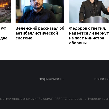
 РФ
Зеленский рассказал об
Федоров ответил,
антибаллистической
надеется ли вернут
 две
системе
на пост министра
обороны
Недвижимость
Новости
 отмеченные знаками "Реклама", "PR", "Спецпроект", "Новости комп