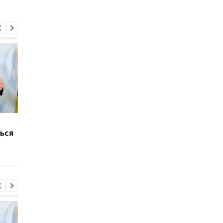
Марганец без воды:
В России произошел
ься
Зеленский резко
масштабный сбой
отреагировал
интернета