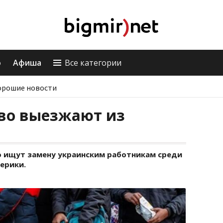
о
Афиша
Все категории
орошие новости
во выезжают из
 ищут замену украинским работникам среди
ерики.