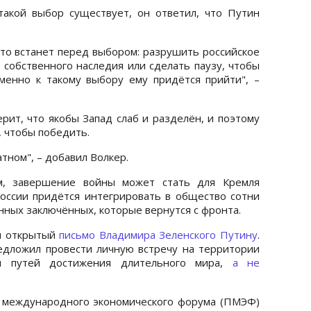
такой выбор существует, он ответил, что Путин
что встанет перед выбором: разрушить российское
 собственного наследия или сделать паузу, чтобы
менно к такому выбору ему придётся прийти", –
ерит, что якобы Запад слаб и разделён, и поэтому
, чтобы победить.
тном", – добавил Волкер.
ам, завершение войны может стать для Кремля
оссии придётся интегрировать в общество сотни
нных заключённых, которые вернутся с фронта.
н открытый
письмо Владимира Зеленского Путину
.
едложил провести личную встречу на территории
я путей достижения длительного мира,
а не
о международного экономического форума (ПМЭФ)