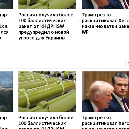
дар
Россия получила более
Трамп резко
100 баллистических
раскритиковал Хег
: в
ракет от КНДР: ISW
из-за нехватки рак
ился
предупредил о новой
WP
р
угрозе для Украины
дар
Россия получила более
Трамп резко
100 баллистических
раскритиковал Хег
: в
ракет от КНДР: ISW
из-за нехватки рак