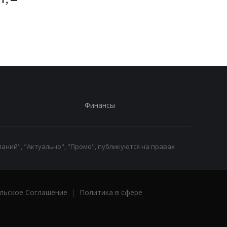
Финансы
аний", "Актуально", "Промо", публикуются на правах
льское Соглашение
|
Политика в сфере