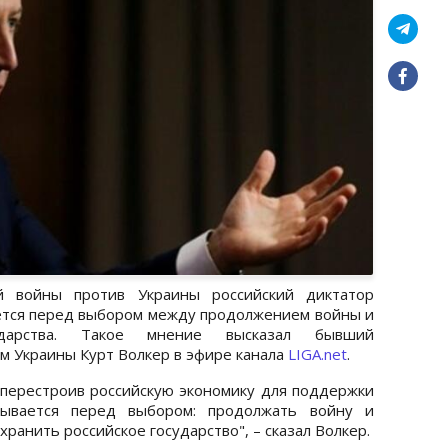
 войны против Украины российский диктатор
ется перед выбором между продолжением войны и
ударства. Такое мнение высказал бывший
м Украины Курт Волкер в эфире канала
LIGA.net
.
, перестроив российскую экономику для поддержки
ывается перед выбором: продолжать войну и
ранить российское государство", – сказал Волкер.