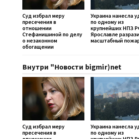
Суд избрал меру
Украина нанесла у
пресечения в
по одному из
отношении
крупнейших НПЗ РФ
Стефанишиной по делу
Ярославле разраз
о незаконном
масштабный пожа
обогащении
Внутри "Новости bigmir)net
Суд избрал меру
Украина нанесла у
пресечения в
по одному из
отношении
крупнейших НПЗ РФ