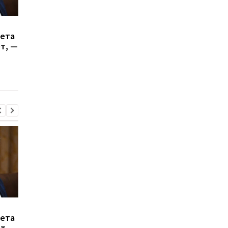
Генштаб подсчитал
Итоги 5.8: Удар по К
сета
потери РФ в войне
и нехватка
ет, —
антибаллистики
Генштаб подсчитал
Итоги 5.8: Удар по К
сета
потери РФ в войне
и нехватка
ет, —
антибаллистики