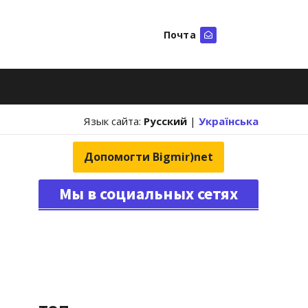
Почта
Искать
Язык сайта:
Русский
|
Українська
Допомогти Bigmir)net
Мы в социальных сетях