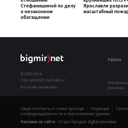
Стефанишиной по делу
Ярославле разраз
о незаконном
масштабный пожа
обогащении
Афиша
© 2000-2024,
ТОВ «КЕПРЕЙТ ПАРТНЕРС»".
Материалы,
Все права защищены.
рекламы.
Наши контакты и схема проезда
|
Редакция
|
Связа
конфиденциальности и персональных данных
Реклама на сайте:
Отдел продаж digital рекламы