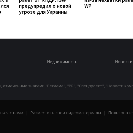
ился
предупредил о новой
WP
р
угрозе для Украины
Недвижимость
Новости
 отмеченные знаками "Реклама", "PR", "Спецпроект", "Новости комп
ться с нами
|
Разместить свои видеоматериалы
|
Пользовате