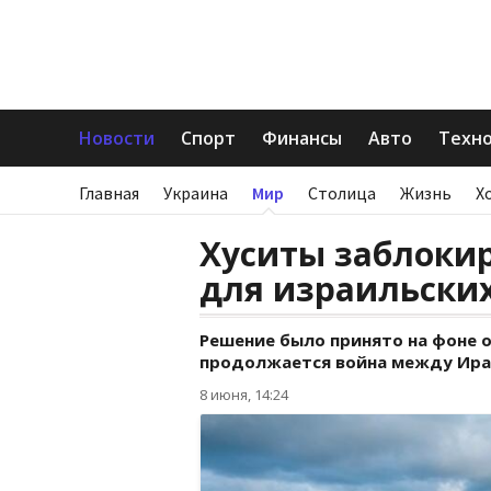
Новости
Спорт
Финансы
Авто
Техн
Главная
Украина
Мир
Столица
Жизнь
Х
Хуситы заблоки
для израильских
Решение было принято на фоне о
продолжается война между Ира
8 июня, 14:24