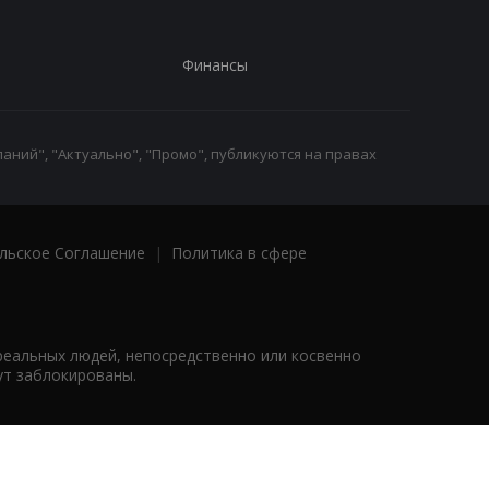
Финансы
аний", "Актуально", "Промо", публикуются на правах
льское Соглашение
|
Политика в сфере
реальных людей, непосредственно или косвенно
ут заблокированы.