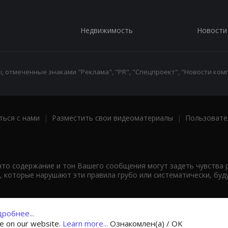
Недвижимость
Новости
 отмеченные знаками "Реклама", "PR", "Спецпроект", "Новости комп
ться с нами
|
Разместить свои видеоматериалы
|
Пользовате
что содержание и тон Вашего сообщения могут задеть чувства 
 которые нарушают эти правила грубо или систематически, буд
робнее...
ce on our website.
Learn more...
Ознакомлен(а) / OK