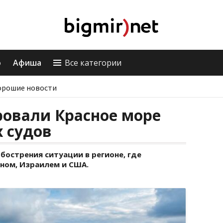
о
Афиша
Все категории
орошие новости
ровали Красное море
 судов
бострения ситуации в регионе, где
ном, Израилем и США.