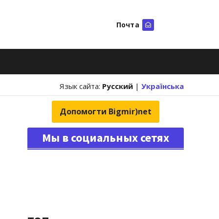
Почта
Искать
Язык сайта:
Русский
|
Українська
Допомогти Bigmir)net
Мы в социальных сетях