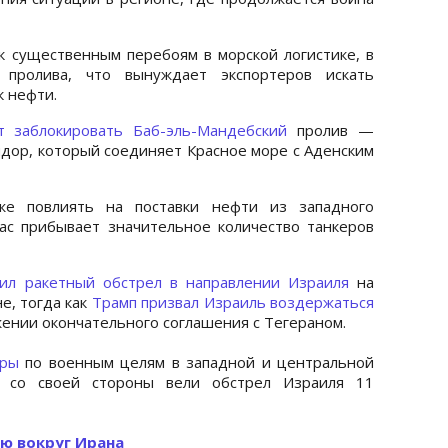
к существенным перебоям в морской логистике, в
 пролива, что вынуждает экспортеров искать
 нефти.
т заблокировать Баб-эль-Мандебский
пролив —
идор, который соединяет Красное море с Аденским
же повлиять на поставки нефти из западного
час прибывает значительное количество танкеров
ил ракетный обстрел в направлении Израиля
на
е, тогда как
Трамп призвал Израиль воздержаться
жении окончательного соглашения с Тегераном.
ары
по военным целям в западной и центральной
е со своей стороны вели обстрел Израиля 11
ю вокруг Ирана