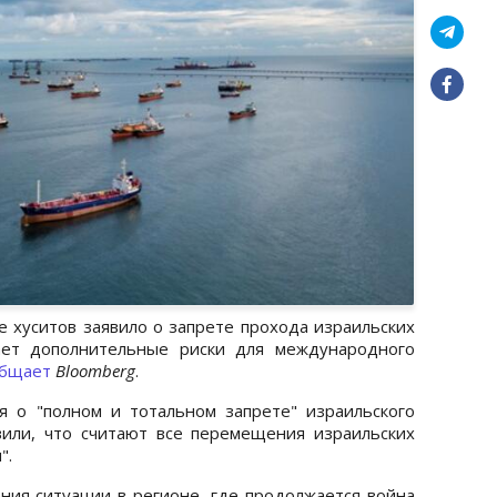
хуситов заявило о запрете прохода израильских
ает дополнительные риски для международного
общает
Bloomberg
.
я о "полном и тотальном запрете" израильского
вили, что считают все перемещения израильских
".
ия ситуации в регионе, где продолжается война