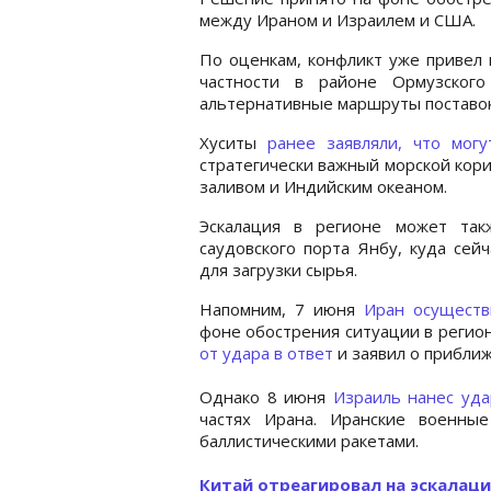
между Ираном и Израилем и США.
По оценкам, конфликт уже привел 
частности в районе Ормузского
альтернативные маршруты поставок
Хуситы
ранее заявляли, что могу
стратегически важный морской кор
заливом и Индийским океаном.
Эскалация в регионе может так
саудовского порта Янбу, куда сей
для загрузки сырья.
Напомним, 7 июня
Иран осуществ
фоне обострения ситуации в регион
от удара в ответ
и заявил о прибли
Однако 8 июня
Израиль нанес уд
частях Ирана. Иранские военны
баллистическими ракетами.
Китай отреагировал на эскалаци