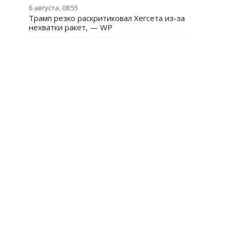
6 августа, 08:55
Трамп резко раскритиковал Хегсета из-за
нехватки ракет, — WP