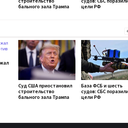
строительство
судов: СБС поразили
бального зала Трампа
цели РФ
ржал
Суд США приостановил
База ФСБ и шесть
строительство
судов: СБС поразили
бального зала Трампа
цели РФ