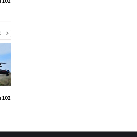
 102
взлетели на 105% с
каденцию прибыл в
начала войны против
Сербию
Украины
Цены на гробы в России
Зеленский впервые 
 102
взлетели на 105% с
каденцию прибыл в
начала войны против
Сербию
Украины