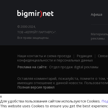
Афиша
© 2000-2024,
ТОВ «КЕПРЕЙТ ПАРТНЕРС»".
Материалы,
Все права защищены.
рекламы.
Наши контакты и схема проезда
|
Редакция
|
Связа
конфиденциальности и персональных данных
Реклама на сайте:
Отдел продаж digital рекламы
Оставляя комментарий, пожалуйста, помните о том, 
имеющих отношение к данной новости. Пользователи,
Полная версия правил
x
Для удобства пользования сайтом используются Cookies.
Под
This website uses Cookies to ensure you get the best experien