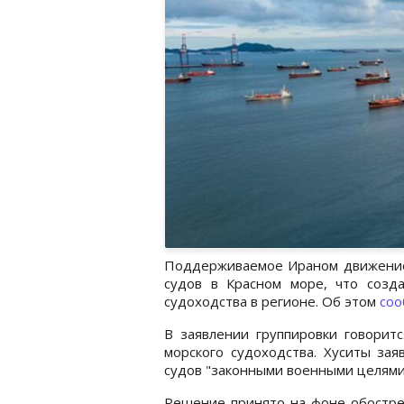
Поддерживаемое Ираном движение 
судов в Красном море, что созд
судоходства в регионе. Об этом
со
В заявлении группировки говоритс
морского судоходства. Хуситы зая
судов "законными военными целями
Решение принято на фоне обострен