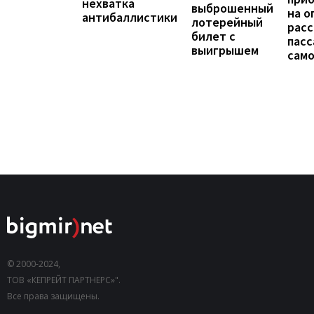
нехватка
выброшенный
на о
антибаллистики
лотерейный
расс
билет с
пас
выигрышем
сам
© 2000-2024,
ТОВ «КЕПРЕЙТ ПАРТНЕРС»".
Все права защищены.