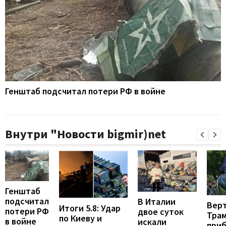
Генштаб подсчитал потери РФ в войне
Внутри "Новости bigmir)net
Генштаб
подсчитал
В Италии
Вер
Итоги 5.8: Удар
потери РФ
двое суток
Тра
по Киеву и
в войне
искали
при