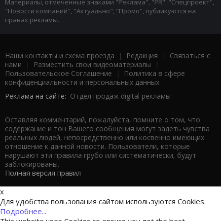
Материалы, отмеченные знаками "Реклама", "PR", "Спецпроект",
"Новости компаний", "Актуально", "Промо", публикуются на
правах рекламы.
Наши контакты и схема проезда
|
Редакция
|
Связаться с
нами
|
Разместить свои видеоматериалы
|
Пользовательское Соглашение
|
Политика в сфере
конфиденциальности и персональных данных
Реклама на сайте:
Отдел продаж digital рекламы
Оставляя комментарий, пожалуйста, помните о том, что
содержание и тон Вашего сообщения могут задеть чувства
реальных людей, непосредственно или косвенно имеющих
отношение к данной новости. Пользователи, которые
нарушают эти правила грубо или систематически, будут
заблокированы.
Полная версия правил
x
Для удобства пользования сайтом используются Cookies.
Подробнее...
This website uses Cookies to ensure you get the best