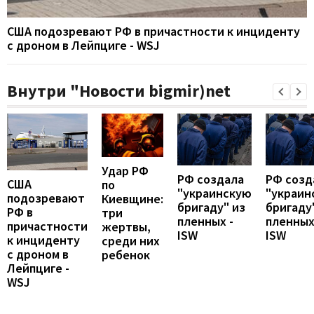
США подозревают РФ в причастности к инциденту
с дроном в Лейпциге - WSJ
Внутри "Новости bigmir)net
Удар РФ
РФ создала
РФ созд
США
по
"украинскую
"украин
подозревают
Киевщине:
бригаду" из
бригаду
РФ в
три
пленных -
пленных
причастности
жертвы,
ISW
ISW
к инциденту
среди них
с дроном в
ребенок
Лейпциге -
WSJ