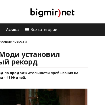
о
Афиша
Все категории
орошие новости
Моди установил
ый рекорд
рд по продолжительности пребывания на
 - 4399 дней.