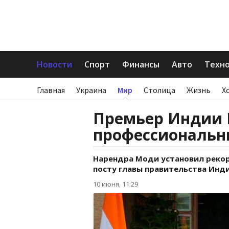
Новости
Спорт
Финансы
Авто
Техн
Главная
Украина
Мир
Столица
Жизнь
Х
Премьер Индии 
профессиональн
Нарендра Моди установил реко
посту главы правительства Индии
10 июня, 11:29