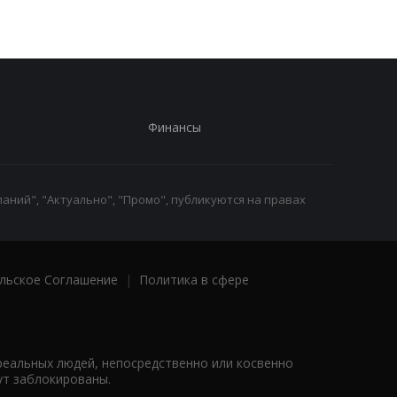
Финансы
аний", "Актуально", "Промо", публикуются на правах
льское Соглашение
|
Политика в сфере
реальных людей, непосредственно или косвенно
ут заблокированы.