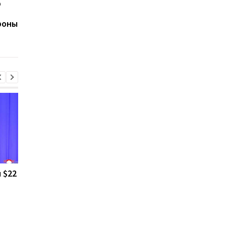
р
Ким Чен Ын накопил $22
В Николаевской
млрд несмотря на
области задержали
роны
санкции
двух агентов РФ
 $22
В Николаевской
Россия использует
области задержали
украинских
двух агентов РФ
военнопленных для
формирования боев
подразделений: дан
ISW