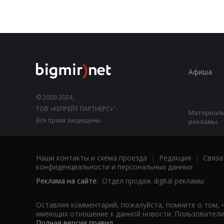
Афиша
© 2000-2024,
ТОВ «КЕПРЕЙТ ПАРТНЕРС»".
Материалы,
Все права защищены.
рекламы.
Наши контакты и схема проезда
|
Редакция
|
Связа
конфиденциальности и персональных данных
Реклама на сайте:
Отдел продаж digital рекламы
Оставляя комментарий, пожалуйста, помните о том, 
имеющих отношение к данной новости. Пользователи,
Полная версия правил