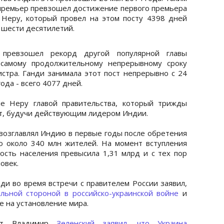
премьер превзошел достижение первого премьера
Неру, который провел на этом посту 4398 дней
 шести десятилетий.
превзошел рекорд другой популярной главы
 самому продолжительному непрерывному сроку
стра. Ганди занимала этот пост непрерывно с 24
ода - всего 4077 дней.
е Неру главой правительства, который трижды
т, будучи действующим лидером Индии.
 возглавлял Индию в первые годы после обретения
о около 340 млн жителей. На момент вступления
ость населения превысила 1,31 млрд и с тех пор
овек.
ди во время встречи с правителем России заявил,
льной стороной в российско-украинской войне
и
 на установление мира.
ент Владимир
Зеленский заявил, что Украина