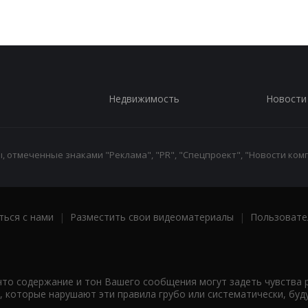
Недвижимость
Новости
 отмеченные знаками "Реклама", "PR", "Спецпроект", "Новости комп
ться с нами
|
Разместить свои видеоматериалы
|
Пользовате
что содержание и тон Вашего сообщения могут задеть чувства 
 которые нарушают эти правила грубо или систематически, буд