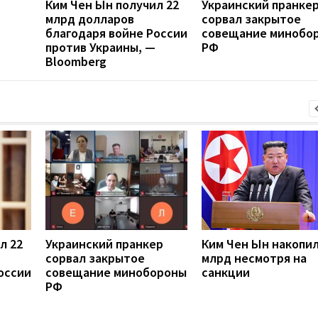
Ким Чен Ын получил 22
Украинский пранке
млрд долларов
сорвал закрытое
благодаря войне России
совещание минобо
против Украины, —
РФ
Bloomberg
л 22
Украинский пранкер
Ким Чен Ын накопил
сорвал закрытое
млрд несмотря на
оссии
совещание минобороны
санкции
РФ