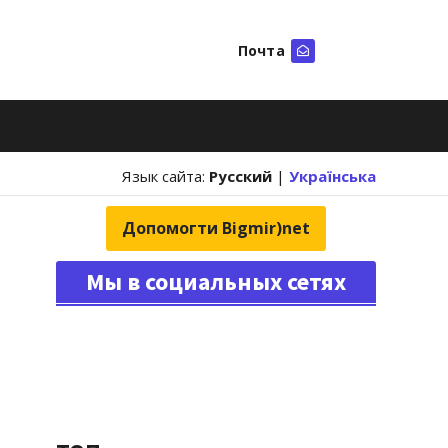
Почта
Искать
Язык сайта:
Русский
|
Українська
Допомогти Bigmir)net
Мы в социальных сетях