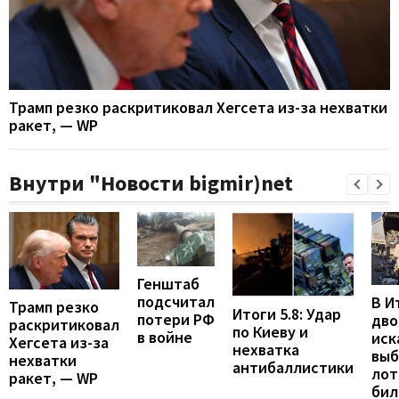
Трамп резко раскритиковал Хегсета из-за нехватки
ракет, — WP
Внутри "Новости bigmir)net
Генштаб
подсчитал
В И
Трамп резко
Итоги 5.8: Удар
потери РФ
дво
раскритиковал
по Киеву и
в войне
иск
Хегсета из-за
нехватка
вы
нехватки
антибаллистики
лот
ракет, — WP
бил