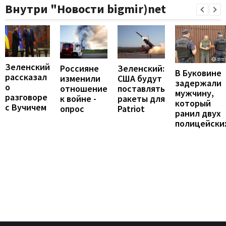
Внутри "Новости bigmir)net
Зеленский
Россияне
Зеленский:
В Буковине
рассказал
изменили
США будут
задержали
о
отношение
поставлять
мужчину,
разговоре
к войне -
ракеты для
который
с Вучичем
опрос
Patriot
ранил двух
полицейски