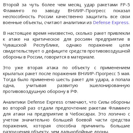
Второй за чуть более чем месяц удар ракетами FP-5
Фламинго по заводу ВНИИР-Прогресс показал
неспособность России качественно защитить все свои
военные объекты, считают аналитики из
Defense Express
.
В настоящее время неизвестно, сколько ракет привлекли
к атаке на критическое для россиян предприятие в
Чувашской Республике, однако поражение цели
свидетельствует о дефиците средств противовоздушной
обороны в России, говорится в материале.
Это уже вторая атака по объекту с применением
крылатых ракет после поражения ВНИИР-Прогресс 5 мая.
Тогда было применено шесть ракет для удара, а попала
одна, учитывая развитую эшелонированную
противовоздушную оборону в РФ.
Аналитики Defense Express отмечают, что Силы обороны
во второй раз отдали предпочтение ракетам Фламинго
для атаки на предприятие в Чебоксарах. Это логично с
учетом значительно большей боевой части средства
поражения, которая способна причинить большие
разрушения объекту, чем дальнобойные дроны.