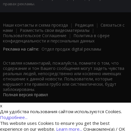
правах рекламы.
Наши контакты и схема проезда
|
Редакция
|
Связаться с
нами
|
Разместить свои видеоматериалы
|
Пользовательское Соглашение
|
Политика в сфере
конфиденциальности и персональных данных
Реклама на сайте:
Отдел продаж digital рекламы
Оставляя комментарий, пожалуйста, помните о том, что
содержание и тон Вашего сообщения могут задеть чувства
реальных людей, непосредственно или косвенно имеющих
отношение к данной новости. Пользователи, которые
нарушают эти правила грубо или систематически, будут
заблокированы.
Полная версия правил
x
Для удобства пользования сайтом используются Cookies.
Подробнее...
This website uses Cookies to ensure you get the best
experience on our website.
Learn more...
Ознакомлен(а) / OK