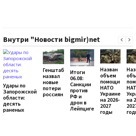
Внутри "Новости bigmir)net
Назван
Наз
Генштаб
Итоги
объем
об
назвал
06.08:
помощи
по
новые
Санкции
Удары по
НАТО
НА
потери
против
Запорожской
Украине
Укр
россиян
РФ и
области:
на 2026-
на 
дрон в
десять
2027
202
Лейпциге
раненых
годы
год