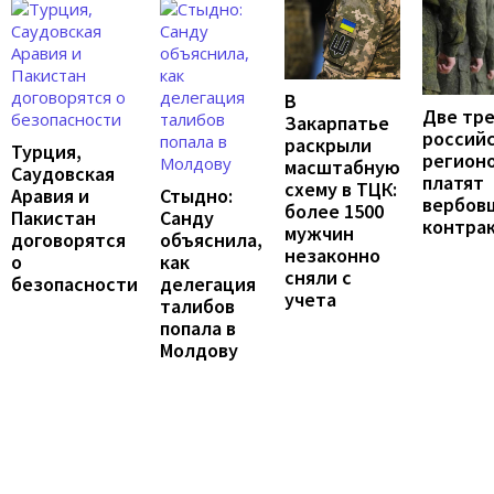
В
Две тр
Закарпатье
россий
раскрыли
Турция,
регион
масштабную
Саудовская
платят
схему в ТЦК:
Аравия и
Стыдно:
вербов
более 1500
Пакистан
Санду
контра
мужчин
договорятся
объяснила,
незаконно
о
как
сняли с
безопасности
делегация
учета
талибов
попала в
Молдову