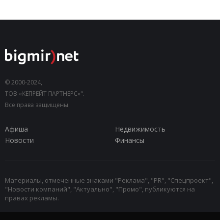
© 2000-2024,
ТОВ «КЕПРЕЙТ ПАРТНЕРС»".
Все права защищены.
Афиша
Недвижимость
Новости
Финансы
Материалы, отмеченные знаками "Реклама", "PR", "Спецпроект",
"Новости компаний", "Актуально", "Промо", публикуются на
правах рекламы.