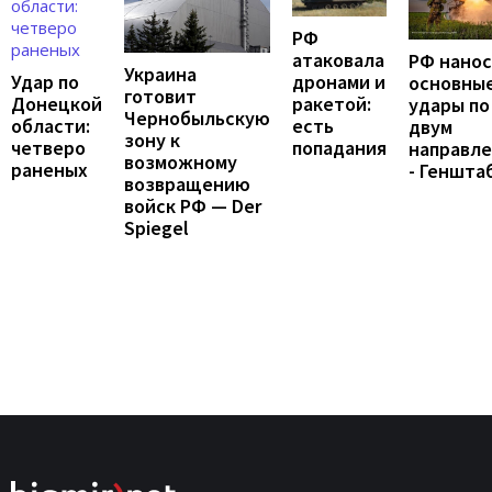
РФ
атаковала
РФ нано
Украина
Удар по
дронами и
основны
готовит
Донецкой
ракетой:
удары по
Чернобыльскую
области:
есть
двум
зону к
четверо
попадания
направл
возможному
раненых
- Геншта
возвращению
войск РФ — Der
Spiegel