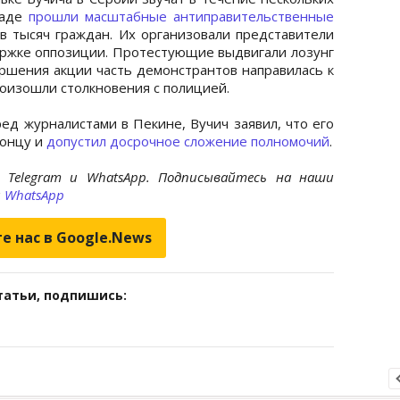
аде
прошли масштабные антиправительственные
в тысяч граждан. Их организовали представители
ржке оппозиции. Протестующие выдвигали лозунг
ршения акции часть демонстрантов направилась к
роизошли столкновения с полицией.
ед журналистами в Пекине, Вучич заявил, что его
концу и
допустил досрочное сложение полномочий
.
 Telegram и WhatsApp. Подписывайтесь на наши
и
WhatsApp
е нас в Google.News
татьи, подпишись: