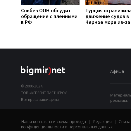
Совбез ООН обсудит
Турция ограничил
обращение с пленными
движение судов в
в РФ
Черное море из-за
Афиша
© 2000-2024,
ТОВ «КЕПРЕЙТ ПАРТНЕРС»".
Материалы,
Все права защищены.
рекламы.
Наши контакты и схема проезда
|
Редакция
|
Связа
конфиденциальности и персональных данных