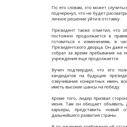
По его словам, это может случить
подчеркнул, что не будет рассматри
личное решение уйти в отставку.
Президент также отметил, что об
постоянно продолжается в прав
готовиться к изменениям, в ча
Президентского дворца. Он даже н
собрал за время пребывания на п
учреждения еще продолжается.
Вучич подтвердил, что его пол
кандидатов на будущие президе
озвучивания конкретных имен, вс
иметь высокие шансы на победу.
Кроме того, лидер призвал сторон
июня. Там он обещает объявить д
карьеры, представить новый с
дальнейшего развития страны.
В то же время требования об отста