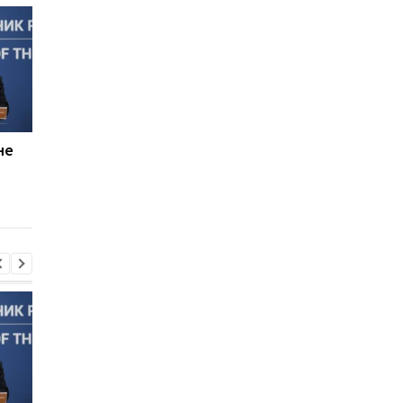
не
Россияне планируют
В Болгарии
усилить "свободную
неизвестный БПЛА
охоту" на автомобили -
взорвался вблизи
Херсонская ОВА
газопровода