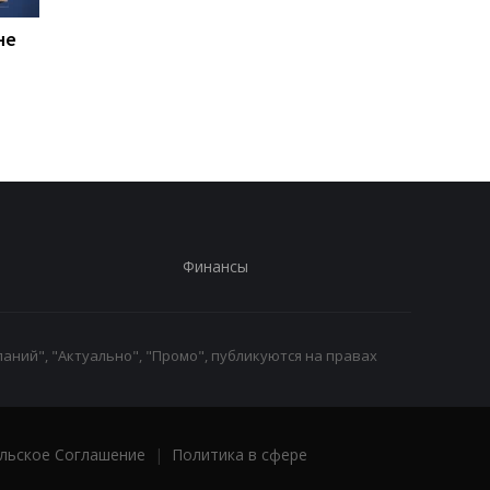
не
Россияне планируют
В Болгарии
усилить "свободную
неизвестный БПЛА
охоту" на автомобили -
взорвался вблизи
Херсонская ОВА
газопровода
Финансы
аний", "Актуально", "Промо", публикуются на правах
льское Соглашение
|
Политика в сфере