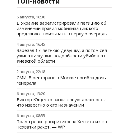
ТОП-новости
6 августа, 16:30
В Украине зарегистрировали петицию об
изменении правил мобилизации: кого
предлагают призывать в первую очередь
4 августа, 16:45
Зарезал 17-летнюю девушку, а потом сел
ужинать: жуткие подробности убийства в
Киевской области
2 августа, 22:18
СМИ: В ресторане в Москве погибла дочь
генерала
6 августа, 13:20
Виктор Ющенко занял новую должность:
что известно о его назначении
6 августа, 08:55
Трамп резко раскритиковал Хегсета из-за
нехватки ракет, — WP