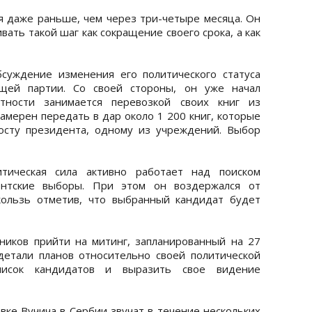
ся даже раньше, чем через три-четыре месяца. Он
вать такой шаг как сокращение своего срока, а как
суждение изменения его политического статуса
ящей партии. Со своей стороны, он уже начал
стности занимается перевозкой своих книг из
амерен передать в дар около 1 200 книг, которые
осту президента, одному из учреждений. Выбор
итическая сила активно работает над поиском
нтские выборы. При этом он воздержался от
кользь отметив, что выбранный кандидат будет
ников прийти на митинг, запланированный на 27
етали планов относительно своей политической
писок кандидатов и выразить свое видение
вке Вучича в Сербии звучат в течение нескольких