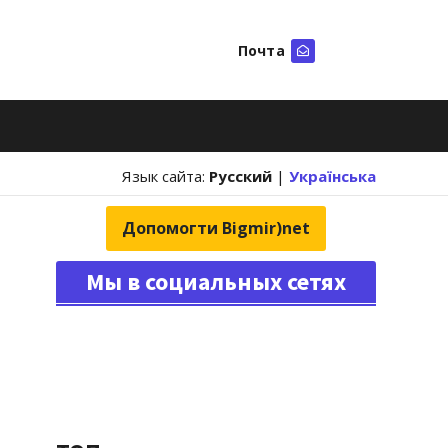
Почта
Искать
Язык сайта:
Русский
|
Українська
Допомогти Bigmir)net
Мы в социальных сетях