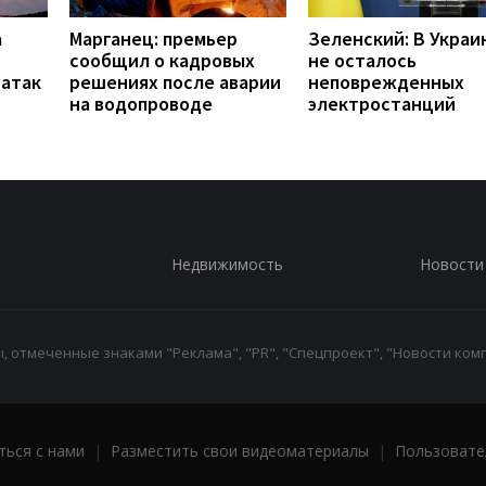
а
Марганец: премьер
Зеленский: В Украи
сообщил о кадровых
не осталось
 атак
решениях после аварии
неповрежденных
на водопроводе
электростанций
Недвижимость
Новости
 отмеченные знаками "Реклама", "PR", "Спецпроект", "Новости комп
ться с нами
|
Разместить свои видеоматериалы
|
Пользовате