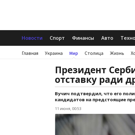
Новости
Спорт
Финансы
Авто
Техн
Главная
Украина
Мир
Столица
Жизнь
Х
Президент Серб
отставку ради д
Вучич подтвердил, что его пол
кандидатов на предстоящие пр
11 июня, 00:53