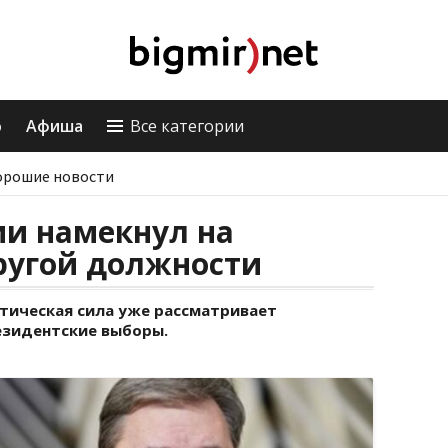
о
Афиша
Все категории
орошие новости
ии намекнул на
ругой должности
итическая сила уже рассматривает
езидентские выборы.