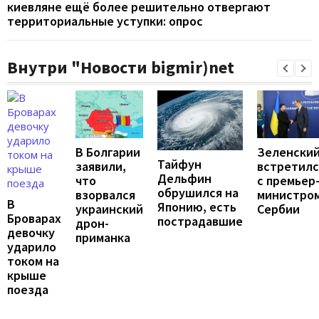
киевляне ещё более решительно отвергают
территориальные уступки: опрос
Внутри "Новости bigmir)net
В Болгарии
Зеленски
Тайфун
заявили,
встретилс
Дельфин
что
с премьер
обрушился на
взорвался
министро
В
Японию, есть
украинский
Сербии
Броварах
пострадавшие
дрон-
девочку
приманка
ударило
током на
крыше
поезда