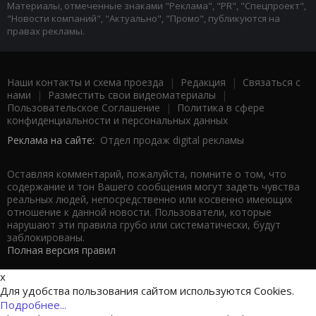
Материалы, отмеченные знаками "Реклама", "PR", "Спецпроект",
"Новости компаний", "Актуально", "Промо", публикуются на
правах рекламы.
Наши контакты и схема проезда
|
Редакция
|
Связаться с
нами
|
Разместить свои видеоматериалы
|
Пользовательское Соглашение
|
Политика в сфере
конфиденциальности и персональных данных
Реклама на сайте:
Отдел продаж digital рекламы
Оставляя комментарий, пожалуйста, помните о том, что
содержание и тон Вашего сообщения могут задеть чувства
реальных людей, непосредственно или косвенно имеющих
отношение к данной новости. Пользователи, которые
нарушают эти правила грубо или систематически, будут
заблокированы.
Полная версия правил
x
Для удобства пользования сайтом используются Cookies.
Подробнее...