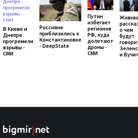
Путин
Жовкв
избегает
расска
Россияне
регионов
В Киеве и
о чем
приблизились к
РФ, куда
Днепре
будут
Константиновке
долетают
прогремели
говори
- DeepState
дроны -
взрывы -
Зеленс
СМИ
СМИ
и Вучи