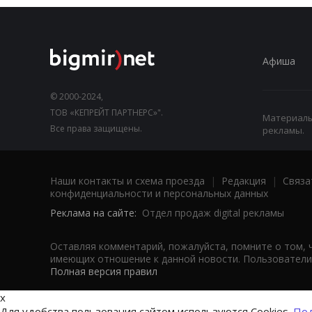
Афиша
© 2000-2024,
ТОВ «КЕПРЕЙТ ПАРТНЕРС»".
Материалы,
Все права защищены.
рекламы.
Наши контакты и схема проезда
|
Редакция
|
Связа
конфиденциальности и персональных данных
Реклама на сайте:
Отдел продаж digital рекламы
Оставляя комментарий, пожалуйста, помните о том, 
имеющих отношение к данной новости. Пользователи,
Полная версия правил
x
Для удобства пользования сайтом используются Cookies.
Под