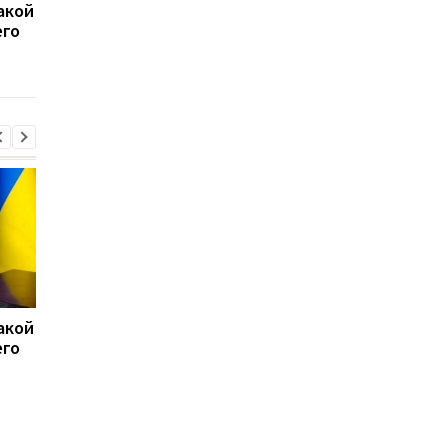
акой
15 скоплений войск РФ
США перехватили бо
его
подверглись ударам -
50 судов после
Генштаб
возобновления
блокады Ирана
акой
15 скоплений войск РФ
США перехватили бо
его
подверглись ударам -
50 судов после
Генштаб
возобновления
блокады Ирана