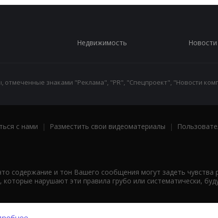
Недвижимость
Новости
 отмеченные знаками "Реклама", "PR", "Спецпроект", "Новости комп
ться с нами
|
Разместить свои видеоматериалы
|
Пользовате
что содержание и тон Вашего сообщения могут задеть чувства 
 которые нарушают эти правила грубо или систематически, буд
робнее...