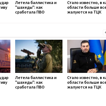
удар
Летела баллистика и
Стало известно, в к
тиву
"шахеды": как
области больше вс
сработала ПВО
жалуются на ТЦК
удар
Летела баллистика и
Стало известно, в к
тиву
"шахеды": как
области больше вс
сработала ПВО
жалуются на ТЦК