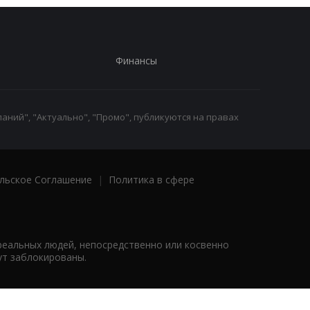
Финансы
аний", "Актуально", "Промо", публикуются на правах
льское Соглашение
|
Политика в сфере
реальных людей, непосредственно или косвенно
ут заблокированы.