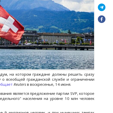
дум, на котором граждане должны решить сразу
ну о всеобщей гражданской службе и ограничении
общает
Reuters
в воскресенье, 14 июня.
ования является предложение партии SVP, которое
едельного" населения на уровне 10 млн человек
е 9 миллионов человек, и при нынешних темпах