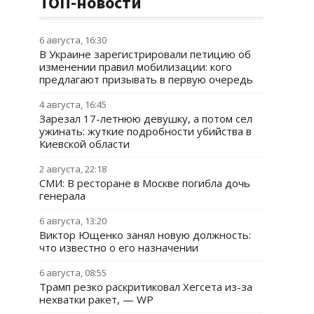
ТОП-новости
6 августа, 16:30
В Украине зарегистрировали петицию об
изменении правил мобилизации: кого
предлагают призывать в первую очередь
4 августа, 16:45
Зарезал 17-летнюю девушку, а потом сел
ужинать: жуткие подробности убийства в
Киевской области
2 августа, 22:18
СМИ: В ресторане в Москве погибла дочь
генерала
6 августа, 13:20
Виктор Ющенко занял новую должность:
что известно о его назначении
6 августа, 08:55
Трамп резко раскритиковал Хегсета из-за
нехватки ракет, — WP