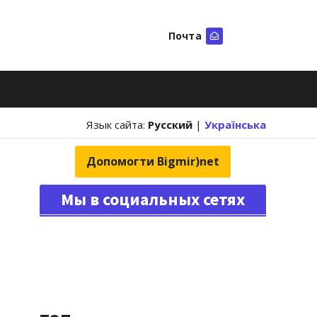
Почта
Искать
Язык сайта:
Русский
|
Українська
Допомогти Bigmir)net
Мы в социальных сетях