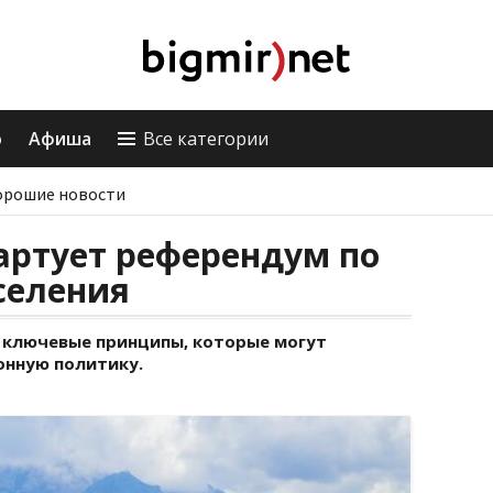
о
Афиша
Все категории
орошие новости
артует референдум по
селения
 ключевые принципы, которые могут
онную политику.